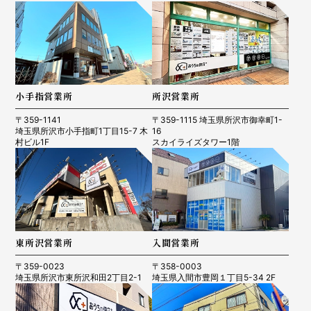
小手指営業所
所沢営業所
〒359-1141
〒359-1115 埼玉県所沢市御幸町1-
埼玉県所沢市小手指町1丁目15-7 木
16
村ビル1F
スカイライズタワー1階
東所沢営業所
入間営業所
〒359-0023
〒358-0003
埼玉県所沢市東所沢和田2丁目2-1
埼玉県入間市豊岡１丁目5-34 2F