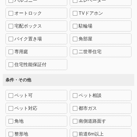
バルコニー
エレベーター
オートロック
TVドアホン
宅配ボックス
駐輪場
バイク置き場
角部屋
専用庭
二世帯住宅
住宅性能保証付
条件・その他
ペット可
ペット相談
ペット対応
都市ガス
角地
南側道路面す
整形地
前道6m以上