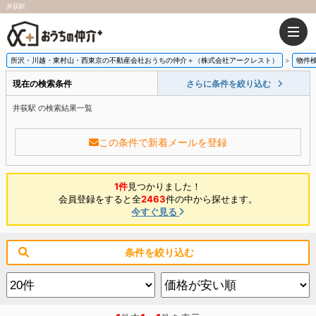
井荻駅
所沢・川越・東村山・西東京の不動産会社おうちの仲介＋（株式会社アークレスト）
物件
現在の検索条件
さらに条件を絞り込む
井荻駅 の検索結果一覧
この条件で新着メールを登録
1件
見つかりました！
会員登録をすると全
2463
件の中から探せます。
今すぐ見る
条件を絞り込む