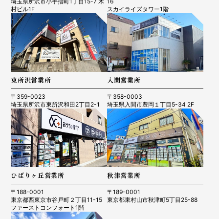
埼玉県所沢市小手指町1丁目15-7 木
16
村ビル1F
スカイライズタワー1階
東所沢営業所
入間営業所
〒359-0023
〒358-0003
埼玉県所沢市東所沢和田2丁目2-1
埼玉県入間市豊岡１丁目5-34 2F
ひばりヶ丘営業所
秋津営業所
〒188-0001
〒189-0001
東京都西東京市谷戸町２丁目11-15
東京都東村山市秋津町5丁目25-88
ファーストコンフォート1階