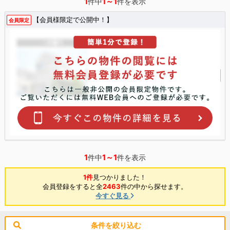
1
1～1
件中
件を表示
【会員様限定で公開中！】
会員限定
1
1～1
件中
件を表示
1件
見つかりました！
会員登録をすると全
2463
件の中から探せます。
今すぐ見る
条件を絞り込む