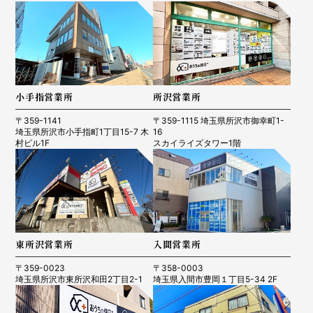
小手指営業所
所沢営業所
〒359-1141
〒359-1115 埼玉県所沢市御幸町1-
埼玉県所沢市小手指町1丁目15-7 木
16
村ビル1F
スカイライズタワー1階
東所沢営業所
入間営業所
〒359-0023
〒358-0003
埼玉県所沢市東所沢和田2丁目2-1
埼玉県入間市豊岡１丁目5-34 2F