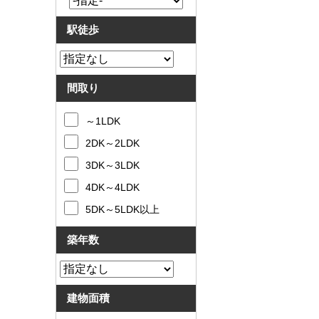
駅徒歩
間取り
～1LDK
2DK～2LDK
3DK～3LDK
4DK～4LDK
5DK～5LDK以上
築年数
建物面積