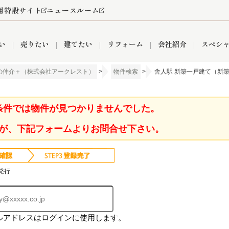
用特設サイト
ニュースルーム
い
売りたい
建てたい
リフォーム
会社紹介
スペシ
の仲介＋（株式会社アークレスト）
>
物件検索
>
舎人駅 新築一戸建て（新築
情報
町名から探す
売却成功実績
売却査定依頼
おうちパークくらぶ
【埼玉】補助金・助成金
お客様の声
お気に入り
よくある質問
なんでもご相談
レンタルスペース
創業の想い
閲覧履歴
売却コラム
プライバシーポリシー
【東京】補助金・助成金
総合不動産の強み
期間限定キャン
検索履歴
査定依頼
条件では物件が見つかりませんでした。
が、下記フォームよりお問合せ下さい。
件
営業所
産買取
リノベーション済み物件
空き家
入間営業所
リースバック
ひばりケ丘営業所
秋津営業所
発行
ルアドレスはログインに使用します。
関
入間市
おうちパークグループの強み
8代疾病保証付き住宅ローン
狭山市
富士見市
団体信用保険
新座市
購入
清瀬