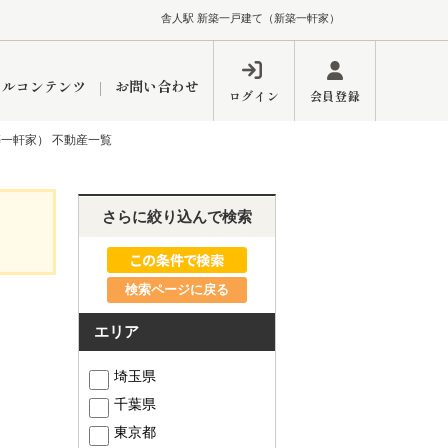
舎人駅 新築一戸建て（新築一軒家）
ャルコンテンツ
お問い合わせ
ログイン
会員登録
一軒家） 不動産一覧
ペーン
フォーム
インフォメーション
ブログ
さらに絞り込んで検索
検索ページに戻る
東久留米営業所
エリア
埼玉県
千葉県
するメリット
市
練馬区
東京都