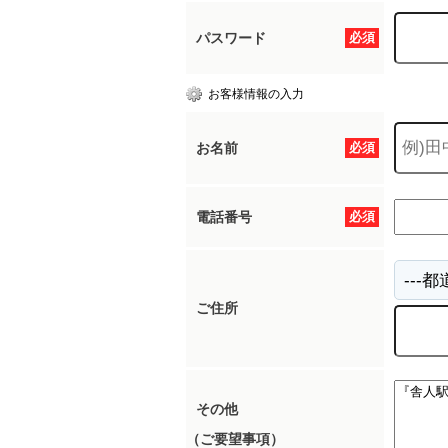
パスワード
必須
所沢市
川越市
入間市
飯能市
狭
お客様情報の入力
東久留米市
小平市
練馬区
お名前
必須
電話番号
必須
ご住所
その他
（ご要望事項）