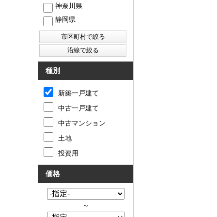
神奈川県
静岡県
西東京市
東村山市
東大和市
清瀬市
種別
新築一戸建て
中古一戸建て
中古マンション
土地
投資用
価格
～