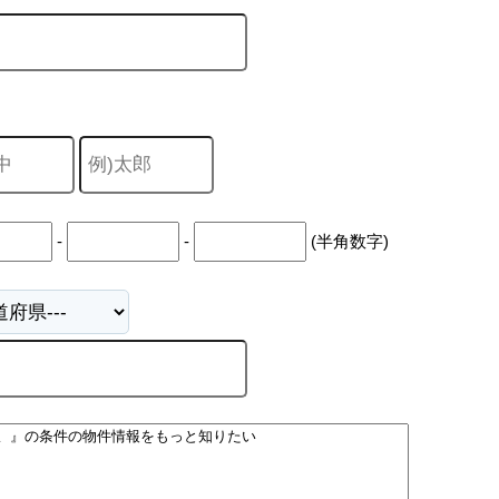
山市
ふじみ野市
富士見市
志木市
新座市
朝霞市
-
-
(半角数字)