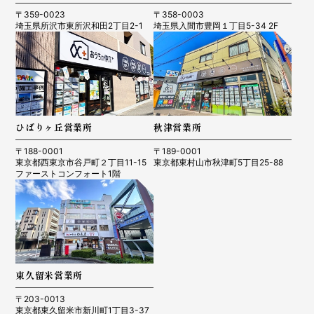
〒359-0023
〒358-0003
埼玉県所沢市東所沢和田2丁目2-1
埼玉県入間市豊岡１丁目5-34 2F
ひばりヶ丘営業所
秋津営業所
〒188-0001
〒189-0001
東京都西東京市谷戸町２丁目11-15
東京都東村山市秋津町5丁目25-88
ファーストコンフォート1階
東久留米営業所
〒203-0013
東京都東久留米市新川町1丁目3-37