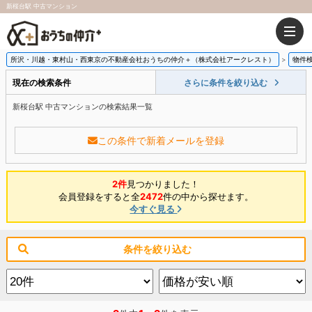
新桜台駅 中古マンション
所沢・川越・東村山・西東京の不動産会社おうちの仲介＋（株式会社アークレスト）
物件
現在の検索条件
さらに条件を絞り込む
新桜台駅 中古マンションの検索結果一覧
この条件で新着メールを登録
2件
見つかりました！
会員登録をすると全
2472
件の中から探せます。
今すぐ見る
条件を絞り込む