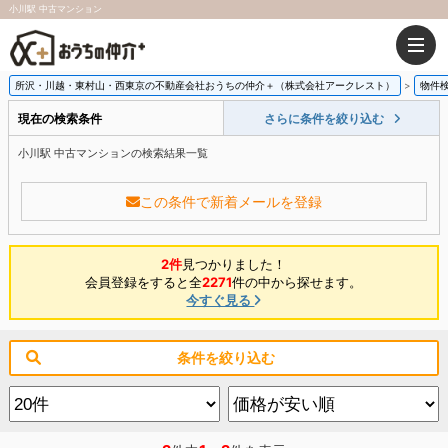
小川駅 中古マンション
所沢・川越・東村山・西東京の不動産会社おうちの仲介＋（株式会社アークレスト）
物件
現在の検索条件
さらに条件を絞り込む
小川駅 中古マンションの検索結果一覧
この条件で新着メールを登録
2件
見つかりました！
会員登録をすると全
2271
件の中から探せます。
今すぐ見る
条件を絞り込む