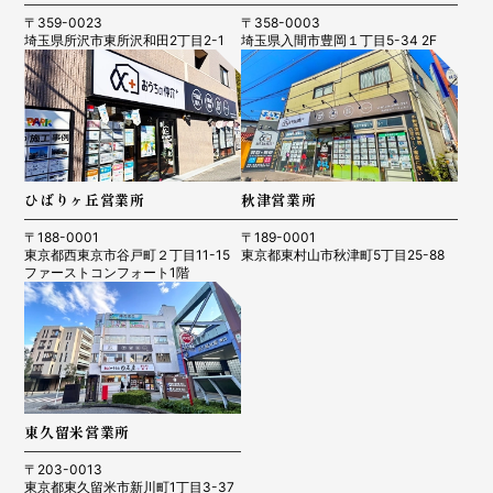
〒359-0023
〒358-0003
埼玉県所沢市東所沢和田2丁目2-1
埼玉県入間市豊岡１丁目5-34 2F
ひばりヶ丘営業所
秋津営業所
〒188-0001
〒189-0001
東京都西東京市谷戸町２丁目11-15
東京都東村山市秋津町5丁目25-88
ファーストコンフォート1階
東久留米営業所
〒203-0013
東京都東久留米市新川町1丁目3-37