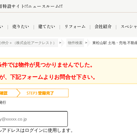
用特設サイト
ニュースルーム
い
売りたい
建てたい
リフォーム
会社紹介
スペシ
の仲介＋（株式会社アークレスト）
>
物件検索
>
東松山駅 土地・売地 不動
情報
町名から探す
売却成功実績
売却査定依頼
おうちパークくらぶ
【埼玉】補助金・助成金
お客様の声
お気に入り
よくある質問
なんでもご相談
レンタルスペース
創業の想い
閲覧履歴
売却コラム
プライバシーポリシー
【東京】補助金・助成金
総合不動産の強み
期間限定キャン
検索履歴
査定依頼
条件では物件が見つかりませんでした。
が、下記フォームよりお問合せ下さい。
件
営業所
産買取
リノベーション済み物件
空き家
入間営業所
リースバック
ひばりケ丘営業所
秋津営業所
発行
ルアドレスはログインに使用します。
関
入間市
おうちパークグループの強み
8代疾病保証付き住宅ローン
狭山市
富士見市
団体信用保険
新座市
購入
清瀬