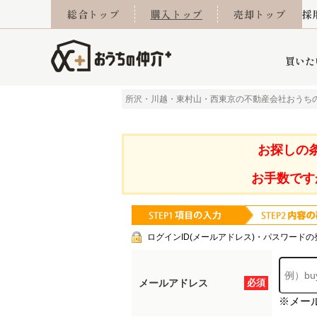
総合トップ
購入トップ
売却トップ
採
買いた
所沢・川越・東村山・西東京の不動産会社おうち
詳細条件から探す
不動産売却専門館
会社概要
不動産Q&A
ご来店予約
おうちLABO
おうちのリフォーム
スタッフ紹介
オンライン相談予約
マンションカタログ
建築事例
学区から探す
売却査定実績
リフォーム事例
採用
お探しの
お手数です
当社お預かり物件
相続
小手指営業所
住み替え
所沢営業所
グループ会社施工物
離婚
東所沢
不動
ログインID(メールアドレス)・パスワードの
メールアドレス
必須
※メー
今月の住宅ローン金利
西東京市
おうちLABO
東久留米市
おうちのリフォーム
当社提携金融機
東村山市