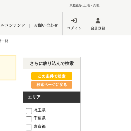
東松山駅 土地・売地
ャルコンテンツ
お問い合わせ
ログイン
会員登録
産一覧
ペーン
フォーム
インフォメーション
ブログ
さらに絞り込んで検索
検索ページに戻る
東久留米営業所
エリア
埼玉県
千葉県
するメリット
市
練馬区
東京都