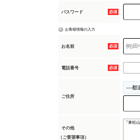
パスワード
必須
所沢市
川越市
入間市
飯能市
狭
お客様情報の入力
東久留米市
小平市
練馬区
お名前
必須
電話番号
必須
ご住所
その他
（ご要望事項）