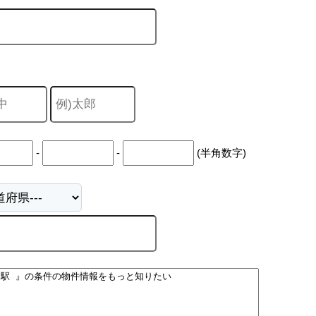
山市
ふじみ野市
富士見市
志木市
新座市
朝霞市
-
-
(半角数字)