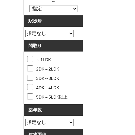
～
駅徒歩
間取り
～1LDK
2DK～2LDK
3DK～3LDK
4DK～4LDK
5DK～5LDK以上
築年数
建物面積