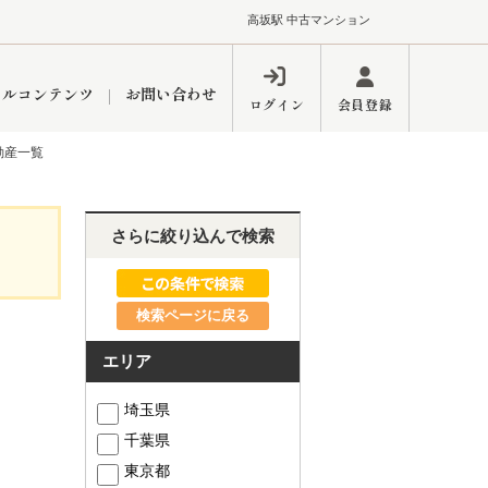
高坂駅 中古マンション
ャルコンテンツ
お問い合わせ
ログイン
会員登録
動産一覧
ペーン
フォーム
インフォメーション
ブログ
さらに絞り込んで検索
検索ページに戻る
東久留米営業所
エリア
埼玉県
千葉県
するメリット
市
練馬区
東京都