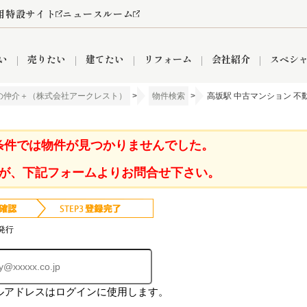
用特設サイト
ニュースルーム
い
売りたい
建てたい
リフォーム
会社紹介
スペシ
の仲介＋（株式会社アークレスト）
>
物件検索
>
高坂駅 中古マンション 不
情報
町名から探す
売却成功実績
売却査定依頼
おうちパークくらぶ
【埼玉】補助金・助成金
お客様の声
お気に入り
よくある質問
なんでもご相談
レンタルスペース
創業の想い
閲覧履歴
売却コラム
プライバシーポリシー
【東京】補助金・助成金
総合不動産の強み
期間限定キャン
検索履歴
査定依頼
条件では物件が見つかりませんでした。
が、下記フォームよりお問合せ下さい。
件
営業所
産買取
リノベーション済み物件
空き家
入間営業所
リースバック
ひばりケ丘営業所
秋津営業所
発行
ルアドレスはログインに使用します。
関
入間市
おうちパークグループの強み
8代疾病保証付き住宅ローン
狭山市
富士見市
団体信用保険
新座市
購入
清瀬