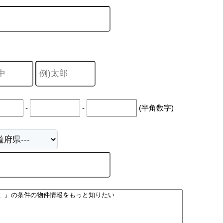
山市
ふじみ野市
富士見市
志木市
新座市
朝霞市
-
-
(半角数字)