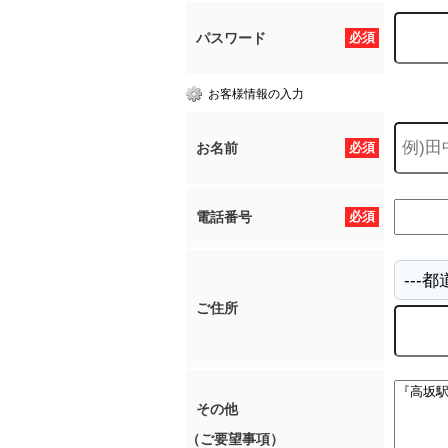
パスワード
必須
所沢市
川越市
入間市
飯能市
狭
お客様情報の入力
東久留米市
小平市
練馬区
お名前
必須
電話番号
必須
ご住所
その他
（ご要望事項）