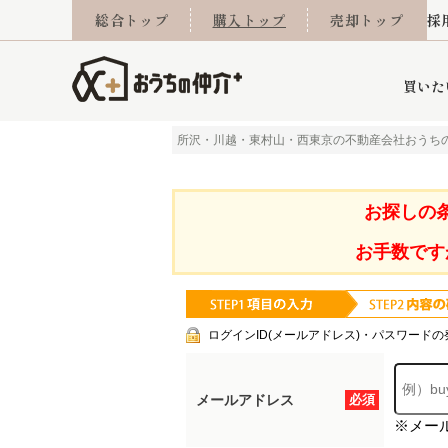
総合トップ
購入トップ
売却トップ
採
買いた
所沢・川越・東村山・西東京の不動産会社おうち
詳細条件から探す
不動産売却専門館
会社概要
不動産Q&A
ご来店予約
おうちLABO
おうちのリフォーム
スタッフ紹介
オンライン相談予約
マンションカタログ
建築事例
学区から探す
売却査定実績
リフォーム事例
採用
お探しの
お手数です
当社お預かり物件
相続
小手指営業所
住み替え
所沢営業所
グループ会社施工物
離婚
東所沢
不動
ログインID(メールアドレス)・パスワードの
メールアドレス
必須
※メー
今月の住宅ローン金利
西東京市
おうちLABO
東久留米市
おうちのリフォーム
当社提携金融機
東村山市