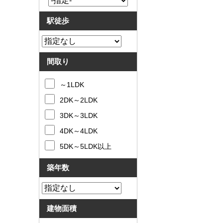
駅徒歩
間取り
～1LDK
2DK～2LDK
3DK～3LDK
4DK～4LDK
5DK～5LDK以上
築年数
建物面積