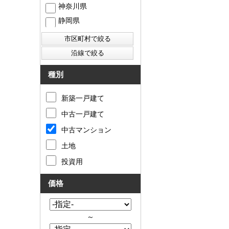
神奈川県
静岡県
西東京市
東村山市
東大和市
清瀬市
種別
新築一戸建て
中古一戸建て
中古マンション
土地
投資用
価格
～