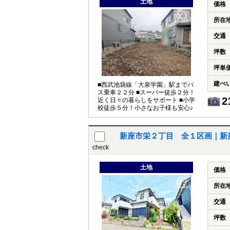
土地
価格
所在
交通
坪数
坪単
建ぺ
■西武池袋線「大泉学園」駅までバ
ス乗車２２分 ■スーパー徒歩２分！
2
近く日々の暮らしをサポート ■小学
校徒歩５分！小さなお子様も安心♪
新座市栄２丁目 全１区画｜新
check
土地
価格
所在
交通
坪数