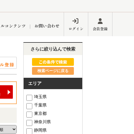
ャルコンテンツ
お問い合わせ
ログイン
会員登録
さらに絞り込んで検索
ペーン
フォーム
インフォメーション
ブログ
検索ページに戻る
エリア
東久留米営業所
埼玉県
千葉県
東京都
神奈川県
するメリット
市
練馬区
静岡県