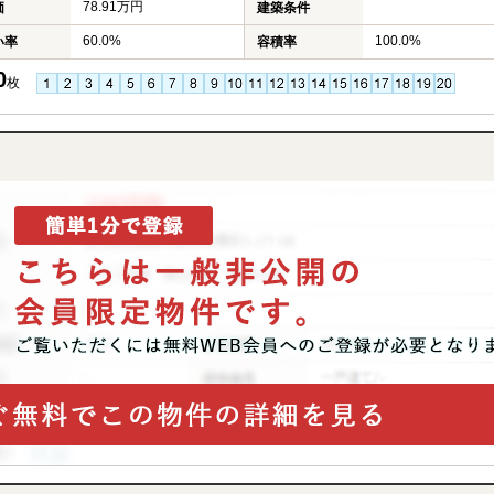
78.91万円
価
建築条件
60.0%
100.0%
い率
容積率
0
枚