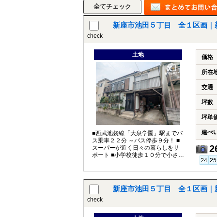
新座市池田５丁目 全１区画｜
check
所沢市
川越市
入間市
飯能市
狭
東久留米市
小平市
練馬区
土地
価格
所在
交通
坪数
坪単
建ぺ
■西武池袋線「大泉学園」駅までバ
ス乗車２２分 ～バス停歩９分！ ■
2
スーパーが近く日々の暮らしをサ
ポート ■小学校徒歩１０分で小さな
お子様も安心♪
新座市池田５丁目 全１区画｜
check