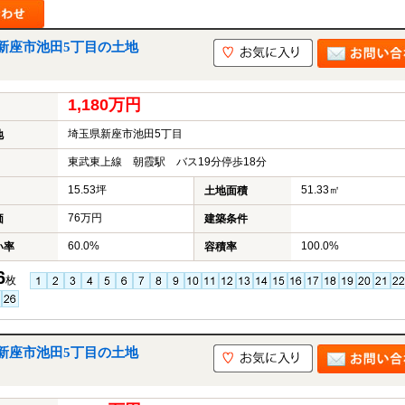
新座市池田5丁目の土地
山市
ふじみ野市
富士見市
志木市
新座市
朝霞市
1,180万円
埼玉県新座市池田5丁目
地
東武東上線 朝霞駅 バス19分停歩18分
15.53坪
51.33㎡
土地面積
76万円
価
建築条件
60.0%
100.0%
い率
容積率
6
枚
新座市池田5丁目の土地