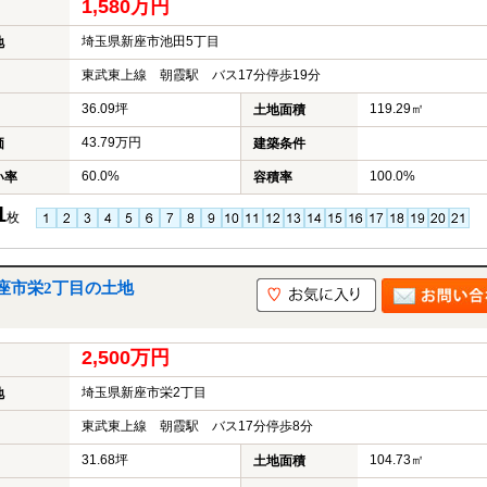
1,580万円
埼玉県新座市池田5丁目
地
東武東上線 朝霞駅 バス17分停歩19分
36.09坪
119.29㎡
土地面積
43.79万円
価
建築条件
60.0%
100.0%
い率
容積率
1
枚
座市栄2丁目の土地
2,500万円
埼玉県新座市栄2丁目
地
東武東上線 朝霞駅 バス17分停歩8分
31.68坪
104.73㎡
土地面積