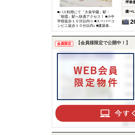
坪単
建ぺ
■バス利用にて「大泉学園」駅・
「朝霞」駅へ快適アクセス！ ■小中
2
学校徒歩１０分以内☆ ■スーパーコ
ンビニ徒歩１０分以内♪ ■建築条件
なし！
【会員様限定で公開中！】
会員限定