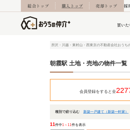
総合トップ
購入トップ
売却トップ
採
買いた
所沢・川越・東村山・西東京の不動産会社おうち
詳細条件から探す
不動産売却専門館
会社概要
不動産Q&A
ご来店予約
おうちLABO
おうちのリフォーム
スタッフ紹介
オンライン相談予約
マンションカタログ
建築事例
学区から探す
売却査定実績
リフォーム事例
採用
朝霞駅 土地・売地の物件一覧
227
会員登録をすると全
当社お預かり物件
相続
小手指営業所
住み替え
所沢営業所
グループ会社施工物
離婚
東所沢
不動
種別で絞り込む
新築一戸建て（新築一軒家）
今月の住宅ローン金利
西東京市
おうちLABO
東久留米市
おうちのリフォーム
当社提携金融機
東村山市
11
件中
1～11
件を表示