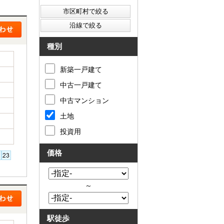
西東京市
東村山市
東大和市
清瀬市
種別
新築一戸建て
中古一戸建て
中古マンション
土地
投資用
価格
～
駅徒歩