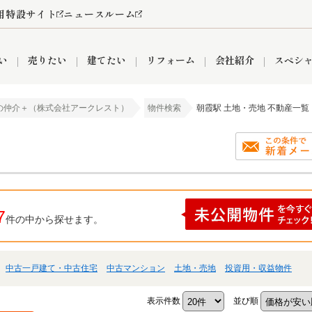
用特設サイト
ニュースルーム
い
売りたい
建てたい
リフォーム
会社紹介
スペシ
の仲介＋（株式会社アークレスト）
物件検索
朝霞駅 土地・売地 不動産一覧
情報
町名から探す
売却成功実績
売却査定依頼
おうちパークくらぶ
【埼玉】補助金・助成金
お客様の声
お気に入り
よくある質問
なんでもご相談
レンタルスペース
創業の想い
閲覧履歴
売却コラム
プライバシーポリシー
【東京】補助金・助成金
総合不動産の強み
期間限定キャン
検索履歴
査定依頼
7
件の中から探せます。
件
営業所
産買取
リノベーション済み物件
空き家
入間営業所
リースバック
ひばりケ丘営業所
秋津営業所
中古一戸建て・中古住宅
中古マンション
土地・売地
投資用・収益物件
関
入間市
おうちパークグループの強み
8代疾病保証付き住宅ローン
狭山市
富士見市
団体信用保険
新座市
購入
清瀬
表示件数
並び順