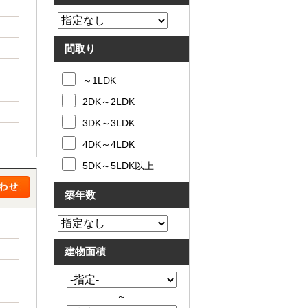
間取り
～1LDK
2DK～2LDK
3DK～3LDK
4DK～4LDK
5DK～5LDK以上
築年数
建物面積
～