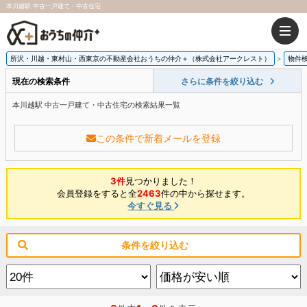
本川越駅 中古一戸建て・中古住宅
所沢・川越・東村山・西東京の不動産会社おうちの仲介＋（株式会社アークレスト）
物件
現在の検索条件
さらに条件を絞り込む
本川越駅 中古一戸建て・中古住宅の検索結果一覧
この条件で新着メールを登録
3件
見つかりました！
会員登録をすると全
2463
件の中から探せます。
今すぐ見る
条件を絞り込む