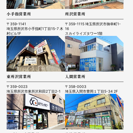
小手指営業所
所沢営業所
〒359-1141
〒359-1115 埼玉県所沢市御幸町1-
埼玉県所沢市小手指町1丁目15-7 木
16
村ビル1F
スカイライズタワー1階
東所沢営業所
入間営業所
〒359-0023
〒358-0003
埼玉県所沢市東所沢和田2丁目2-1
埼玉県入間市豊岡１丁目5-34 2F