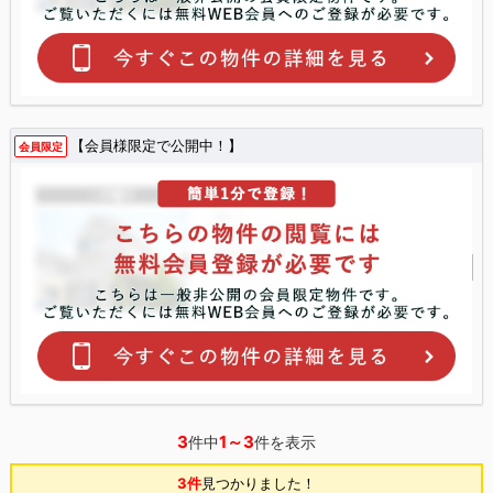
【会員様限定で公開中！】
会員限定
3
1～3
件中
件を表示
3件
見つかりました！