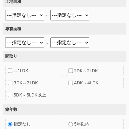
土地面積
～
専有面積
～
間取り
～1LDK
2DK～2LDK
3DK～3LDK
4DK～4LDK
5DK～5LDK以上
築年数
指定なし
5年以内