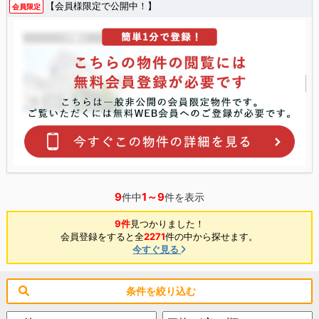
【会員様限定で公開中！】
会員限定
9
1～9
件中
件を表示
9件
見つかりました！
会員登録をすると全
2271
件の中から探せます。
今すぐ見る
条件を絞り込む