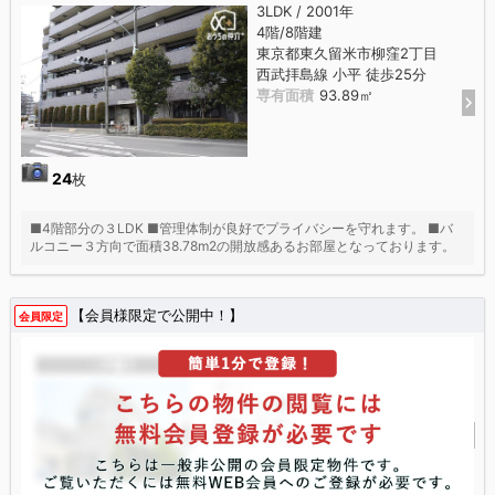
3LDK / 2001年
4階/8階建
東京都東久留米市柳窪2丁目
西武拝島線 小平 徒歩25分
専有面積
93.89㎡
24
枚
■4階部分の３LDK ■管理体制が良好でプライバシーを守れます。 ■バ
ルコニー３方向で面積38.78m2の開放感あるお部屋となっております。
【会員様限定で公開中！】
会員限定