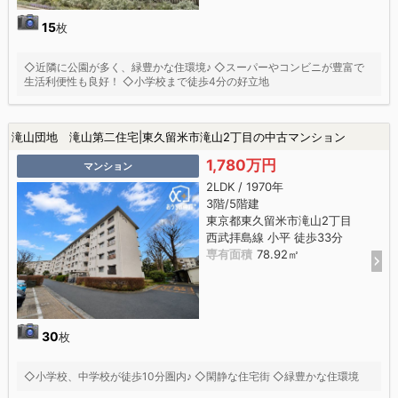
15
枚
◇近隣に公園が多く、緑豊かな住環境♪ ◇スーパーやコンビニが豊富で
生活利便性も良好！ ◇小学校まで徒歩4分の好立地
滝山団地 滝山第二住宅|東久留米市滝山2丁目の中古マンション
1,780万円
マンション
2LDK / 1970年
3階/5階建
東京都東久留米市滝山2丁目
西武拝島線 小平 徒歩33分
専有面積
78.92㎡
30
枚
◇小学校、中学校が徒歩10分圏内♪ ◇閑静な住宅街 ◇緑豊かな住環境