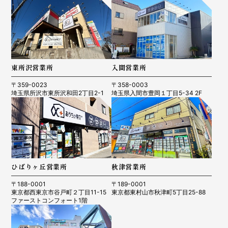
東所沢営業所
入間営業所
〒359-0023
〒358-0003
埼玉県所沢市東所沢和田2丁目2-1
埼玉県入間市豊岡１丁目5-34 2F
ひばりヶ丘営業所
秋津営業所
〒188-0001
〒189-0001
東京都西東京市谷戸町２丁目11-15
東京都東村山市秋津町5丁目25-88
ファーストコンフォート1階