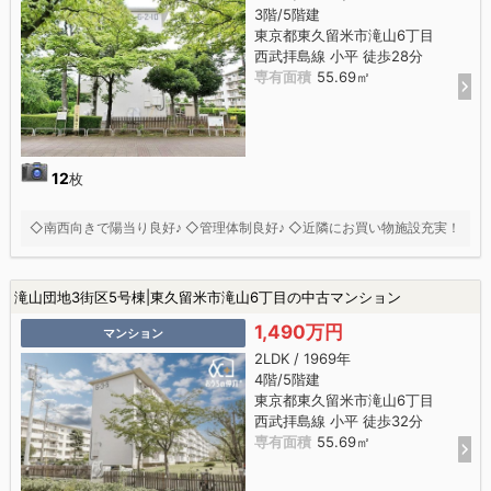
3階/5階建
東京都東久留米市滝山6丁目
西武拝島線 小平 徒歩28分
専有面積
55.69㎡
12
枚
◇南西向きで陽当り良好♪ ◇管理体制良好♪ ◇近隣にお買い物施設充実！
滝山団地3街区5号棟|東久留米市滝山6丁目の中古マンション
1,490万円
マンション
2LDK / 1969年
4階/5階建
東京都東久留米市滝山6丁目
西武拝島線 小平 徒歩32分
専有面積
55.69㎡