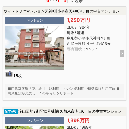
9
1～9
件中
件を表示
ウィスタリヤマンション天神町|小平市天神町4丁目の中古マンション
1,250万円
マンション
3DK / 1984年
5階/5階建
東京都小平市天神町4丁目
西武拝島線 小平 徒歩13分
専有面積
54.53㎡
18
枚
■西武新宿線「花小金井」駅利用！ ～バス便利用で複数路線利用可能 ■
商業施設が充実し日々の暮らしをサポート
滝山団地2街区10号棟|東久留米市滝山6丁目の中古マンション
値下がり
1,398万円
マンション
2LDK / 1969年