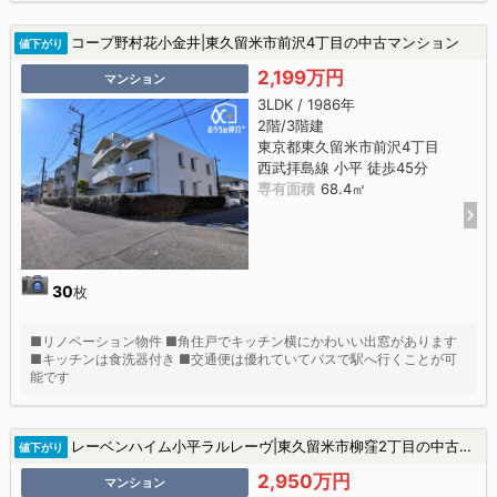
コープ野村花小金井|東久留米市前沢4丁目の中古マンション
値下がり
2,199万円
マンション
3LDK / 1986年
2階/3階建
東京都東久留米市前沢4丁目
西武拝島線 小平 徒歩45分
専有面積
68.4㎡
30
枚
■リノベーション物件 ■角住戸でキッチン横にかわいい出窓があります
■キッチンは食洗器付き ■交通便は優れていてバスで駅へ行くことが可
能です
レーベンハイム小平ラルレーヴ|東久留米市柳窪2丁目の中古マンション
値下がり
2,950万円
マンション