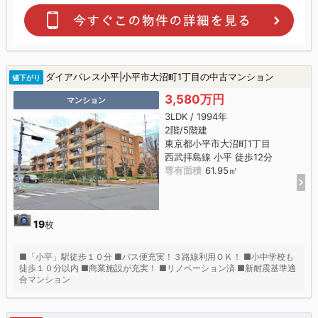
ダイアパレス小平|小平市大沼町1丁目の中古マンション
値下がり
3,580万円
マンション
3LDK / 1994年
2階/5階建
東京都小平市大沼町1丁目
西武拝島線 小平 徒歩12分
専有面積
61.95㎡
19
枚
■「小平」駅徒歩１０分 ■バス便充実！３路線利用ＯＫ！ ■小中学校も
徒歩１０分以内 ■商業施設が充実！ ■リノベーション済 ■新耐震基準適
合マンション