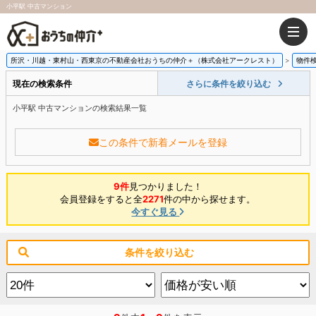
小平駅 中古マンション
所沢・川越・東村山・西東京の不動産会社おうちの仲介＋（株式会社アークレスト）
物件
現在の検索条件
さらに条件を絞り込む
小平駅 中古マンションの検索結果一覧
この条件で新着メールを登録
9件
見つかりました！
会員登録をすると全
2271
件の中から探せます。
今すぐ見る
条件を絞り込む