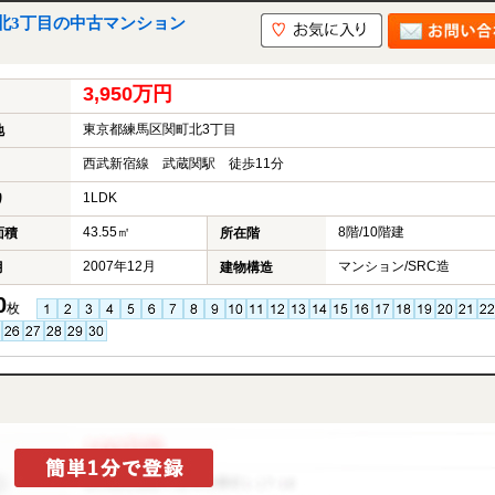
北3丁目の中古マンション
3,950万円
東京都練馬区関町北3丁目
地
西武新宿線 武蔵関駅 徒歩11分
1LDK
り
43.55㎡
8階/10階建
面積
所在階
2007年12月
マンション/SRC造
月
建物構造
0
枚