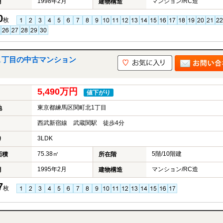
1998年2月
マンション/RC造
月
建物構造
0
枚
1丁目の中古マンション
5,490万円
値下がり
東京都練馬区関町北1丁目
地
西武新宿線 武蔵関駅 徒歩4分
3LDK
り
75.38㎡
5階/10階建
面積
所在階
1995年2月
マンション/RC造
月
建物構造
7
枚