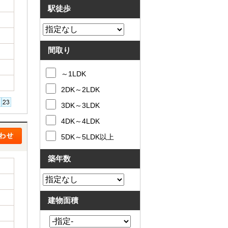
駅徒歩
間取り
～1LDK
2DK～2LDK
3DK～3LDK
4DK～4LDK
5DK～5LDK以上
築年数
建物面積