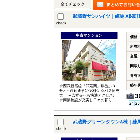
武蔵野サンハイツ｜練馬区関町
check
所沢市
川越市
入間市
飯能市
狭
東久留米市
小平市
練馬区
中古マンション
価格
所在
交通
間取
専有
築年
☆西武新宿線『武蔵関』駅徒歩３
分♪ ～通勤通学に便利☆ ☆バス便充
3
実！ ～吉祥寺へも快適アクセス♪
☆商業施設が充実し日々の暮らし
をサポート♪
武蔵野グリーンタウンA棟｜練
check