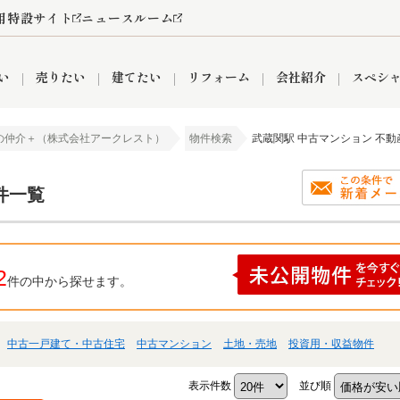
用特設サイト
ニュースルーム
い
売りたい
建てたい
リフォーム
会社紹介
スペシ
の仲介＋（株式会社アークレスト）
物件検索
武蔵関駅 中古マンション 不動
情報
町名から探す
売却成功実績
売却査定依頼
おうちパークくらぶ
【埼玉】補助金・助成金
お客様の声
お気に入り
よくある質問
なんでもご相談
レンタルスペース
創業の想い
閲覧履歴
売却コラム
プライバシーポリシー
【東京】補助金・助成金
総合不動産の強み
期間限定キャン
検索履歴
査定依頼
件一覧
2
件の中から探せます。
件
営業所
産買取
リノベーション済み物件
空き家
入間営業所
リースバック
ひばりケ丘営業所
秋津営業所
中古一戸建て・中古住宅
中古マンション
土地・売地
投資用・収益物件
関
入間市
おうちパークグループの強み
8代疾病保証付き住宅ローン
狭山市
富士見市
団体信用保険
新座市
購入
清瀬
表示件数
並び順