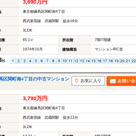
3,690万円
東京都練馬区関町南4丁目
地
西武新宿線 武蔵関駅 徒歩16分
3LDK
り
65.1㎡
7階/7階建
面積
所在階
1974年10月
マンション/RC造
月
建物構造
3
枚
馬区関町南4丁目の中古マンション
3,790万円
東京都練馬区関町南4丁目
地
西武新宿線 武蔵関駅 徒歩12分
3LDK
り