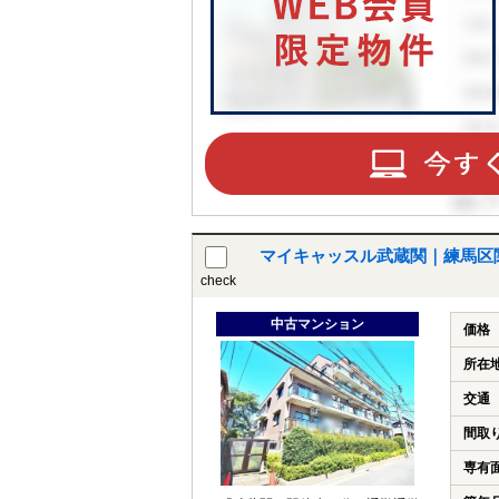
マイキャッスル武蔵関｜練馬区
check
中古マンション
価格
所在
交通
間取
専有