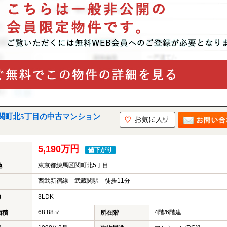
関町北5丁目の中古マンション
5,190万円
値下がり
東京都練馬区関町北5丁目
地
西武新宿線 武蔵関駅 徒歩11分
3LDK
り
68.88㎡
4階/6階建
面積
所在階