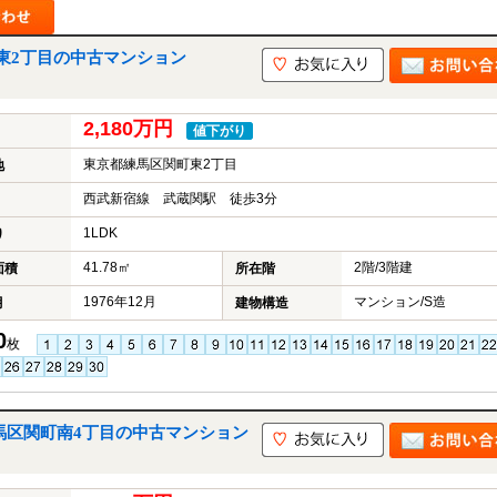
東2丁目の中古マンション
山市
ふじみ野市
富士見市
志木市
新座市
朝霞市
2,180万円
値下がり
東京都練馬区関町東2丁目
地
西武新宿線 武蔵関駅 徒歩3分
1LDK
り
41.78㎡
2階/3階建
面積
所在階
1976年12月
マンション/S造
月
建物構造
0
枚
馬区関町南4丁目の中古マンション