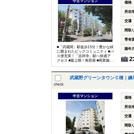
中古マンション
価格
所在
交通
間取
専有
■「武蔵関」駅徒歩15分！豊かな緑
築年
に囲まれたビックコミュニティ ■バ
ス便充実！「吉祥寺」駅へ快適ア
2
クセス ■最上階！角部屋 ■商業施設
が充実！
武蔵野グリーンタウンＣ棟｜練
check
中古マンション
価格
所在
交通
間取