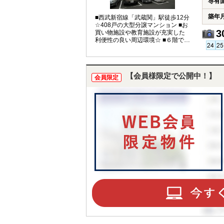
専有
築年
■西武新宿線「武蔵関」駅徒歩12分
☆408戸の大型分譲マンション ■お
3
買い物施設や教育施設が充実した
利便性の良い周辺環境☆ ■６階で眺
望・陽当たり良好♪
【会員様限定で公開中！】
会員限定