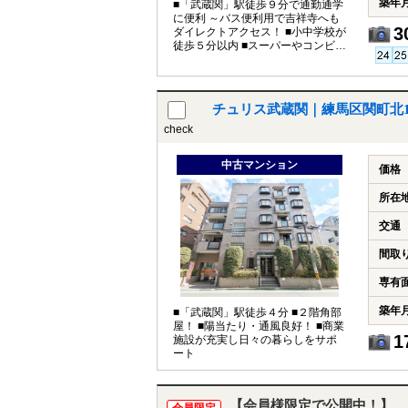
築年
■「武蔵関」駅徒歩９分で通勤通学
に便利 ～バス便利用で吉祥寺へも
3
ダイレクトアクセス！ ■小中学校が
徒歩５分以内 ■スーパーやコンビニ
が徒歩５分圏内に充実！
チュリス武蔵関｜練馬区関町北
check
中古マンション
価格
所在
交通
間取
専有
築年
■「武蔵関」駅徒歩４分 ■２階角部
屋！ ■陽当たり・通風良好！ ■商業
1
施設が充実し日々の暮らしをサポ
ート
【会員様限定で公開中！】