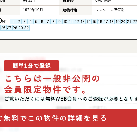
64.32㎡
6階/7階建
面積
所在階
1974年10月
マンション/RC造
月
建物構造
0
枚