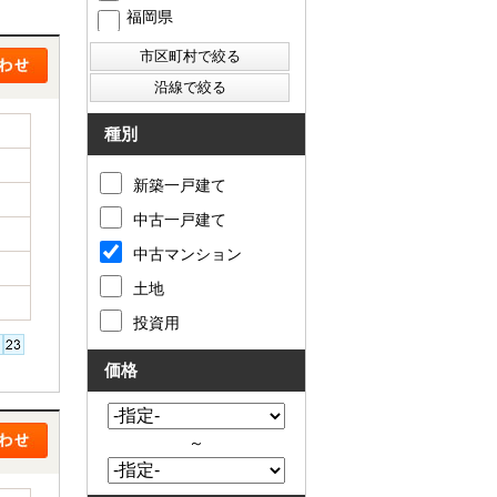
福岡県
西東京市
東村山市
東大和市
清瀬市
種別
新築一戸建て
中古一戸建て
中古マンション
土地
投資用
価格
～