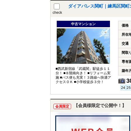
ダイアパレス関町｜練馬区関町
check
中古マンション
価格
所在
交通
間取
専有
■西武新宿線「武蔵関」駅徒歩１１
築年
分！ ■８階南向き！ ■リフォーム実
施 ■バス便も充実！３路線へ快適ア
3
クセスＯＫ ■小学校徒歩３分！
【会員様限定で公開中！】
会員限定