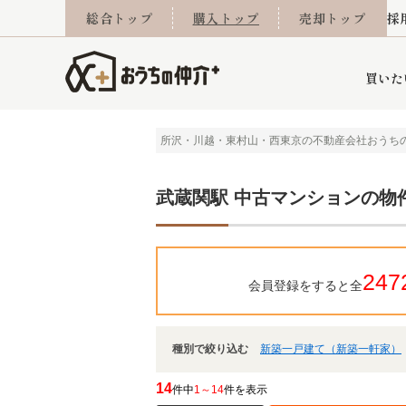
総合トップ
購入トップ
売却トップ
採
買いた
所沢・川越・東村山・西東京の不動産会社おうち
詳細条件から探す
不動産売却専門館
会社概要
不動産Q&A
ご来店予約
おうちLABO
おうちのリフォーム
スタッフ紹介
オンライン相談予約
マンションカタログ
建築事例
学区から探す
売却査定実績
リフォーム事例
採用
武蔵関駅 中古マンションの物
247
会員登録をすると全
当社お預かり物件
相続
小手指営業所
住み替え
所沢営業所
グループ会社施工物
離婚
東所沢
不動
種別で絞り込む
新築一戸建て（新築一軒家）
今月の住宅ローン金利
西東京市
おうちLABO
東久留米市
おうちのリフォーム
当社提携金融機
東村山市
14
件中
1～14
件を表示