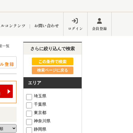
ャルコンテンツ
お問い合わせ
ログイン
会員登録
産一覧
さらに絞り込んで検索
ペーン
フォーム
インフォメーション
ブログ
検索ページに戻る
エリア
東久留米営業所
埼玉県
千葉県
東京都
神奈川県
するメリット
市
練馬区
静岡県