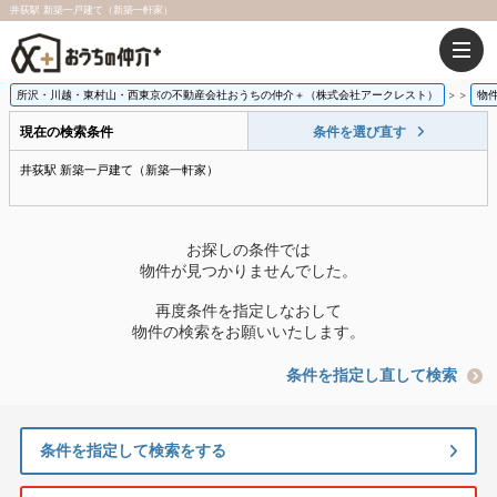
井荻駅 新築一戸建て（新築一軒家）
所沢・川越・東村山・西東京の不動産会社おうちの仲介＋（株式会社アークレスト）
>
物
現在の検索条件
条件を選び直す
井荻駅 新築一戸建て（新築一軒家）
お探しの条件では
物件が見つかりませんでした。
再度条件を指定しなおして
物件の検索をお願いいたします。
条件を指定し直して検索
条件を指定して検索をする