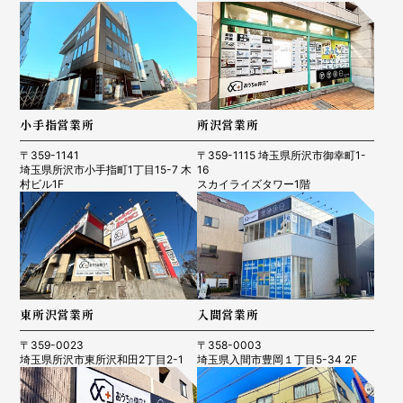
小手指営業所
所沢営業所
〒359-1141
〒359-1115 埼玉県所沢市御幸町1-
埼玉県所沢市小手指町1丁目15-7 木
16
村ビル1F
スカイライズタワー1階
東所沢営業所
入間営業所
〒359-0023
〒358-0003
埼玉県所沢市東所沢和田2丁目2-1
埼玉県入間市豊岡１丁目5-34 2F