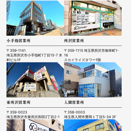
小手指営業所
所沢営業所
〒359-1141
〒359-1115 埼玉県所沢市御幸町1-
埼玉県所沢市小手指町1丁目15-7 木
16
村ビル1F
スカイライズタワー1階
東所沢営業所
入間営業所
〒359-0023
〒358-0003
埼玉県所沢市東所沢和田2丁目2-1
埼玉県入間市豊岡１丁目5-34 2F