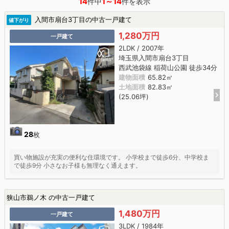
14
1～14
件中
件を表示
入間市扇台3丁目の中古一戸建て
値下がり
1,280万円
一戸建て
2LDK / 2007年
埼玉県入間市扇台3丁目
西武池袋線 稲荷山公園 徒歩34分
建物面積
65.82㎡
土地面積
82.83㎡
(25.06坪)
28
枚
買い物施設が充実の便利な住環境です。 小学校まで徒歩6分、中学校ま
で徒歩9分 小さなお子様も無理なく通えます。
狭山市鵜ノ木 の中古一戸建て
1,480万円
一戸建て
3LDK / 1984年