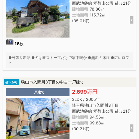
西武池袋線 稲荷山公園 徒歩21分
建物面積
78.86㎡
土地面積
115.72㎡
(35.01坪)
16
枚
●外張り断熱 ●冬は薪ストーブだけで家中暖か ●無垢の床板 ●広いロフ
ト
狭山市入間川3丁目の中古一戸建て
値下がり
2,699万円
一戸建て
3LDK / 2005年
埼玉県狭山市入間川3丁目
西武池袋線 稲荷山公園 徒歩21分
建物面積
94.56㎡
土地面積
99.88㎡
(30.21坪)