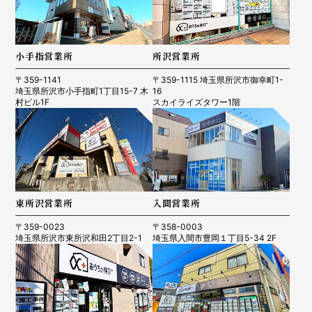
小手指営業所
所沢営業所
〒359-1141
〒359-1115 埼玉県所沢市御幸町1-
埼玉県所沢市小手指町1丁目15-7 木
16
村ビル1F
スカイライズタワー1階
東所沢営業所
入間営業所
〒359-0023
〒358-0003
埼玉県所沢市東所沢和田2丁目2-1
埼玉県入間市豊岡１丁目5-34 2F