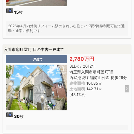
15
枚
2026年4月内外装リフォーム済のきれいな住まい 2駅2路線利用可能で通
勤・通学に便利です。
入間市扇町屋1丁目の中古一戸建て
2,780万円
一戸建て
3LDK / 2012年
埼玉県入間市扇町屋1丁目
西武池袋線 稲荷山公園 徒歩29分
建物面積
101.85㎡
土地面積
142.71㎡
(43.17坪)
30
枚