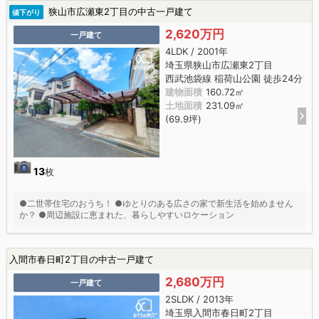
狭山市広瀬東2丁目の中古一戸建て
値下がり
2,620万円
一戸建て
4LDK / 2001年
埼玉県狭山市広瀬東2丁目
西武池袋線 稲荷山公園 徒歩24分
建物面積
160.72㎡
土地面積
231.09㎡
(69.9坪)
13
枚
●二世帯住宅のおうち！ ●ゆとりのある広さの家で新生活を始めません
か？ ●周辺施設に恵まれた、暮らしやすいロケーション
入間市春日町2丁目の中古一戸建て
2,680万円
一戸建て
2SLDK / 2013年
埼玉県入間市春日町2丁目