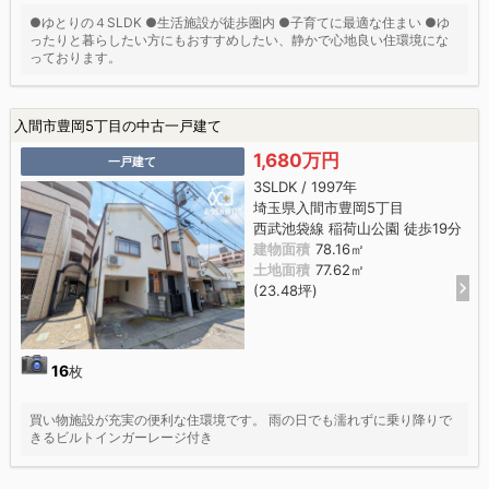
●ゆとりの４SLDK ●生活施設が徒歩圏内 ●子育てに最適な住まい ●ゆ
ったりと暮らしたい方にもおすすめしたい、静かで心地良い住環境にな
っております。
入間市豊岡5丁目の中古一戸建て
1,680万円
一戸建て
3SLDK / 1997年
埼玉県入間市豊岡5丁目
西武池袋線 稲荷山公園 徒歩19分
建物面積
78.16㎡
土地面積
77.62㎡
(23.48坪)
16
枚
買い物施設が充実の便利な住環境です。 雨の日でも濡れずに乗り降りで
きるビルトインガーレージ付き