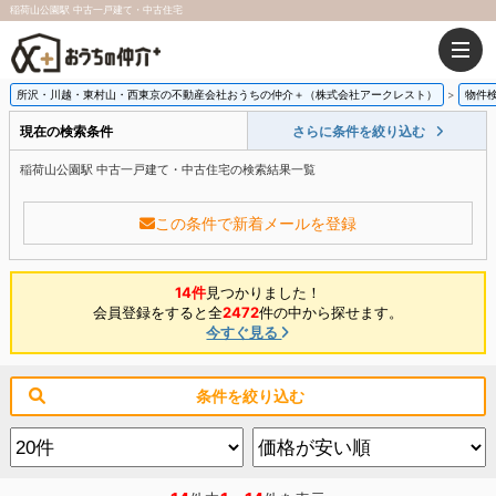
稲荷山公園駅 中古一戸建て・中古住宅
所沢・川越・東村山・西東京の不動産会社おうちの仲介＋（株式会社アークレスト）
物件
現在の検索条件
さらに条件を絞り込む
稲荷山公園駅 中古一戸建て・中古住宅の検索結果一覧
この条件で新着メールを登録
14件
見つかりました！
会員登録をすると全
2472
件の中から探せます。
今すぐ見る
条件を絞り込む