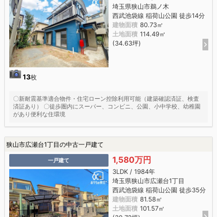
埼玉県狭山市鵜ノ木
西武池袋線 稲荷山公園 徒歩14分
建物面積
80.73㎡
土地面積
114.49㎡
(34.63坪)
13
枚
〇新耐震基準適合物件・住宅ローン控除利用可能（建築確認済証、検査
済証あり） 〇徒歩圏内にスーパー、コンビニ、公園、小中学校、幼稚園
があり便利な住環境
狭山市広瀬台1丁目の中古一戸建て
1,580万円
一戸建て
3LDK / 1984年
埼玉県狭山市広瀬台1丁目
西武池袋線 稲荷山公園 徒歩35分
建物面積
81.58㎡
土地面積
101.57㎡