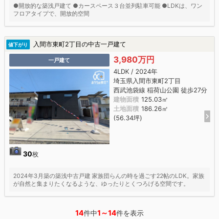
●開放的な築浅戸建て ●カースペース３台並列駐車可能 ●LDKは、ワン
フロアタイプで、開放的空間
入間市東町2丁目の中古一戸建て
値下がり
3,980万円
一戸建て
4LDK / 2024年
埼玉県入間市東町2丁目
西武池袋線 稲荷山公園 徒歩27分
建物面積
125.03㎡
土地面積
186.26㎡
(56.34坪)
30
枚
2024年3月築の築浅中古戸建 家族団らんの時を過ごす22帖のLDK。家族
が自然と集まりたくなるような、ゆったりとくつろげる空間です。
14
1～14
件中
件を表示