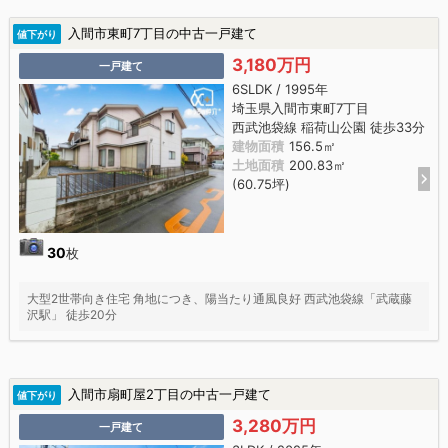
入間市東町7丁目の中古一戸建て
値下がり
3,180万円
一戸建て
6SLDK / 1995年
埼玉県入間市東町7丁目
西武池袋線 稲荷山公園 徒歩33分
建物面積
156.5㎡
土地面積
200.83㎡
(60.75坪)
30
枚
大型2世帯向き住宅 角地につき、陽当たり通風良好 西武池袋線「武蔵藤
沢駅」 徒歩20分
入間市扇町屋2丁目の中古一戸建て
値下がり
3,280万円
一戸建て