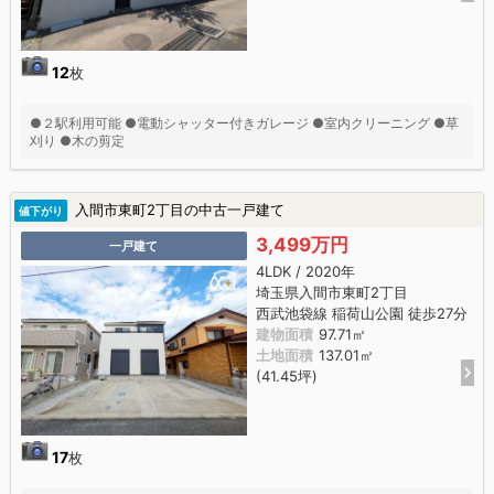
12
枚
●２駅利用可能 ●電動シャッター付きガレージ ●室内クリーニング ●草
刈り ●木の剪定
入間市東町2丁目の中古一戸建て
値下がり
3,499万円
一戸建て
4LDK / 2020年
埼玉県入間市東町2丁目
西武池袋線 稲荷山公園 徒歩27分
建物面積
97.71㎡
土地面積
137.01㎡
(41.45坪)
17
枚