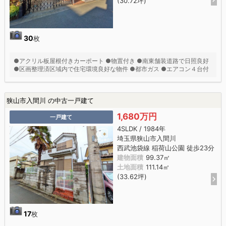
(30.72坪)
30
枚
●アクリル板屋根付きカーポート ●物置付き ●南東舗装道路で日照良好
●区画整理済区域内で住宅環境良好な物件 ●都市ガス ●エアコン４台付
狭山市入間川 の中古一戸建て
1,680万円
一戸建て
4SLDK / 1984年
埼玉県狭山市入間川
西武池袋線 稲荷山公園 徒歩23分
建物面積
99.37㎡
土地面積
111.14㎡
(33.62坪)
17
枚