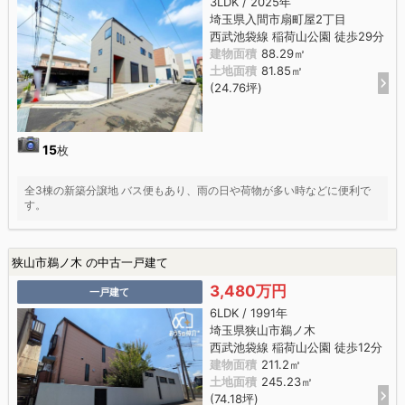
3LDK / 2025年
埼玉県入間市扇町屋2丁目
西武池袋線 稲荷山公園 徒歩29分
建物面積
88.29㎡
土地面積
81.85㎡
(24.76坪)
15
枚
全3棟の新築分譲地 バス便もあり、雨の日や荷物が多い時などに便利で
す。
狭山市鵜ノ木 の中古一戸建て
3,480万円
一戸建て
6LDK / 1991年
埼玉県狭山市鵜ノ木
西武池袋線 稲荷山公園 徒歩12分
建物面積
211.2㎡
土地面積
245.23㎡
(74.18坪)