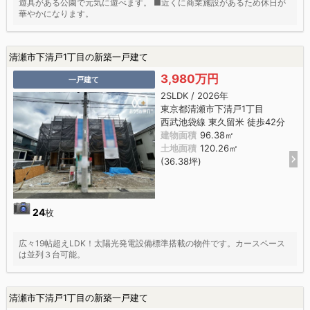
遊具がある公園で元気に遊べます。 ■近くに商業施設があるため休日が
華やかになります。
清瀬市下清戸1丁目の新築一戸建て
3,980万円
一戸建て
2SLDK / 2026年
東京都清瀬市下清戸1丁目
西武池袋線 東久留米 徒歩42分
建物面積
96.38㎡
土地面積
120.26㎡
(36.38坪)
24
枚
広々19帖超えLDK！太陽光発電設備標準搭載の物件です。カースペース
は並列３台可能。
清瀬市下清戸1丁目の新築一戸建て