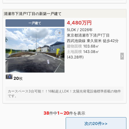
清瀬市下清戸1丁目の新築一戸建て
4,480万円
一戸建て
5LDK / 2026年
東京都清瀬市下清戸1丁目
西武池袋線 東久留米 徒歩42分
建物面積
103.68㎡
土地面積
143.08㎡
(43.28坪)
20
枚
カースペース3台可能！！16帖超えLDK！太陽光発電設備標準搭載の物件
です。
38
1～20
件中
件を表示
次の20件>>