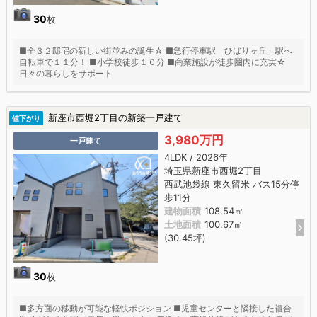
30
枚
■全３２邸宅の新しい街並みの誕生☆ ■急行停車駅「ひばりヶ丘」駅へ
自転車で１１分！ ■小学校徒歩１０分 ■商業施設が徒歩圏内に充実☆
日々の暮らしをサポート
新座市西堀2丁目の新築一戸建て
値下がり
3,980万円
一戸建て
4LDK / 2026年
埼玉県新座市西堀2丁目
西武池袋線 東久留米 バス15分停
歩11分
建物面積
108.54㎡
土地面積
100.67㎡
(30.45坪)
30
枚
■多方面の移動が可能な軽快ポジション ■児童センターと隣接した複合