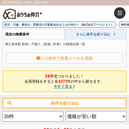
東久留米駅 新築一戸建て（新築一軒家）
所沢・川越・東村山・西東京の不動産会社おうちの仲介＋（株式会社アークレスト）
物件
現在の検索条件
さらに条件を絞り込む
東久留米駅 新築一戸建て（新築一軒家）の検索結果一覧
この条件で新着メールを登録
38件
見つかりました！
会員登録をすると全
2271
件の中から探せます。
今すぐ見る
条件を絞り込む