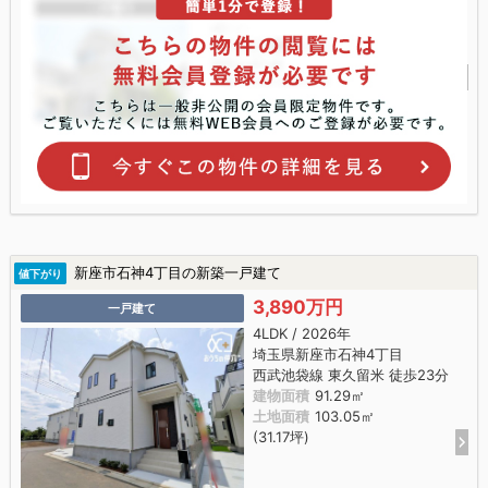
新座市石神4丁目の新築一戸建て
値下がり
3,890万円
一戸建て
4LDK / 2026年
埼玉県新座市石神4丁目
西武池袋線 東久留米 徒歩23分
建物面積
91.29㎡
土地面積
103.05㎡
(31.17坪)