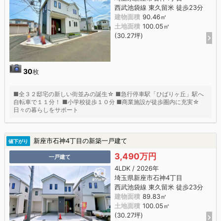
西武池袋線 東久留米 徒歩23分
建物面積
90.46㎡
土地面積
100.05㎡
(30.27坪)
30
枚
■全３２邸宅の新しい街並みの誕生☆ ■急行停車駅「ひばりヶ丘」駅へ
自転車で１１分！ ■小学校徒歩１０分 ■商業施設が徒歩圏内に充実☆
日々の暮らしをサポート
新座市石神4丁目の新築一戸建て
値下がり
3,490万円
一戸建て
4LDK / 2026年
埼玉県新座市石神4丁目
西武池袋線 東久留米 徒歩23分
建物面積
89.83㎡
土地面積
100.05㎡
(30.27坪)