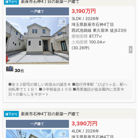
新座市石神4丁目の新築一戸建て
値下がり
3,190万円
一戸建て
3LDK / 2026年
埼玉県新座市石神4丁目
西武池袋線 東久留米 徒歩23分
建物面積
87.77㎡
土地面積
100.04㎡
(30.26坪)
30
枚
■全３２邸宅の新しい街並みの誕生☆ ■急行停車駅「ひばりヶ丘」駅へ
自転車で１１分！ ■小学校徒歩１０分 ■商業施設が徒歩圏内に充実☆
日々の暮らしをサポート
新座市石神4丁目の新築一戸建て
値下がり
3,390万円
一戸建て
4LDK / 2026年
埼玉県新座市石神4丁目