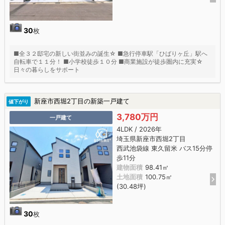
30
枚
■全３２邸宅の新しい街並みの誕生☆ ■急行停車駅「ひばりヶ丘」駅へ
自転車で１１分！ ■小学校徒歩１０分 ■商業施設が徒歩圏内に充実☆
日々の暮らしをサポート
新座市西堀2丁目の新築一戸建て
値下がり
3,780万円
一戸建て
4LDK / 2026年
埼玉県新座市西堀2丁目
西武池袋線 東久留米 バス15分停
歩11分
建物面積
98.41㎡
土地面積
100.75㎡
(30.48坪)
30
枚