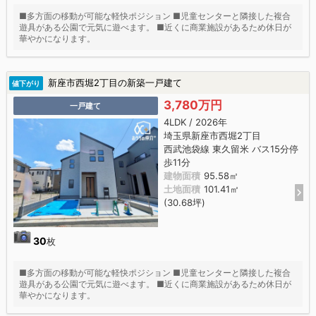
■多方面の移動が可能な軽快ポジション ■児童センターと隣接した複合
遊具がある公園で元気に遊べます。 ■近くに商業施設があるため休日が
華やかになります。
新座市西堀2丁目の新築一戸建て
値下がり
3,780万円
一戸建て
4LDK / 2026年
埼玉県新座市西堀2丁目
西武池袋線 東久留米 バス15分停
歩11分
建物面積
95.58㎡
土地面積
101.41㎡
(30.68坪)
30
枚
■多方面の移動が可能な軽快ポジション ■児童センターと隣接した複合
遊具がある公園で元気に遊べます。 ■近くに商業施設があるため休日が
華やかになります。