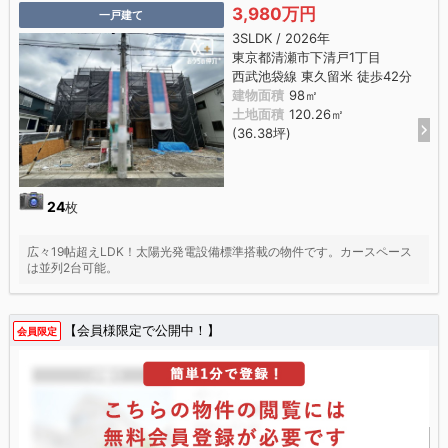
3,980万円
一戸建て
3SLDK / 2026年
東京都清瀬市下清戸1丁目
西武池袋線 東久留米 徒歩42分
建物面積
98㎡
土地面積
120.26㎡
(36.38坪)
24
枚
広々19帖超えLDK！太陽光発電設備標準搭載の物件です。カースペース
は並列2台可能。
【会員様限定で公開中！】
会員限定