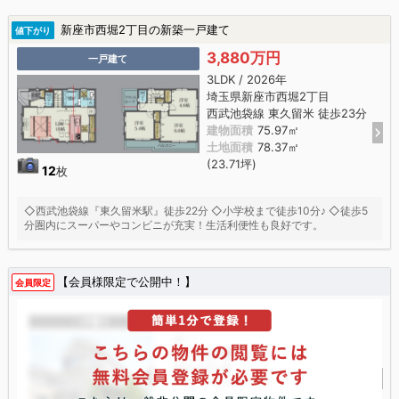
新座市西堀2丁目の新築一戸建て
値下がり
3,880万円
一戸建て
3LDK / 2026年
埼玉県新座市西堀2丁目
西武池袋線 東久留米 徒歩23分
建物面積
75.97㎡
土地面積
78.37㎡
(23.71坪)
12
枚
◇西武池袋線『東久留米駅』徒歩22分 ◇小学校まで徒歩10分♪ ◇徒歩5
分圏内にスーパーやコンビニが充実！生活利便性も良好です。
【会員様限定で公開中！】
会員限定