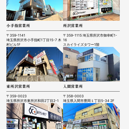
小手指営業所
所沢営業所
〒359-1141
〒359-1115 埼玉県所沢市御幸町1-
埼玉県所沢市小手指町1丁目15-7 木
16
村ビル1F
スカイライズタワー1階
東所沢営業所
入間営業所
〒359-0023
〒358-0003
埼玉県所沢市東所沢和田2丁目2-1
埼玉県入間市豊岡１丁目5-34 2F