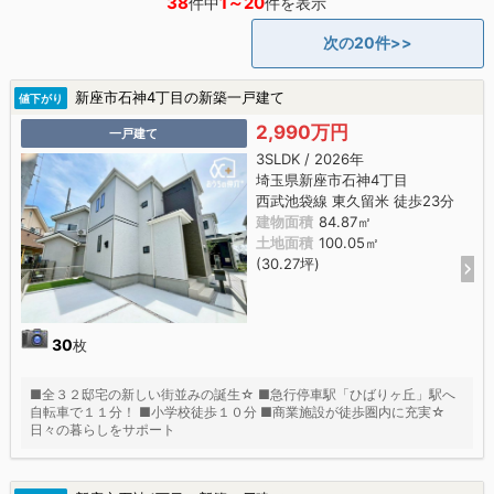
38
1～20
件中
件を表示
次の20件>>
新座市石神4丁目の新築一戸建て
値下がり
2,990万円
一戸建て
3SLDK / 2026年
埼玉県新座市石神4丁目
西武池袋線 東久留米 徒歩23分
建物面積
84.87㎡
土地面積
100.05㎡
(30.27坪)
30
枚
■全３２邸宅の新しい街並みの誕生☆ ■急行停車駅「ひばりヶ丘」駅へ
自転車で１１分！ ■小学校徒歩１０分 ■商業施設が徒歩圏内に充実☆
日々の暮らしをサポート