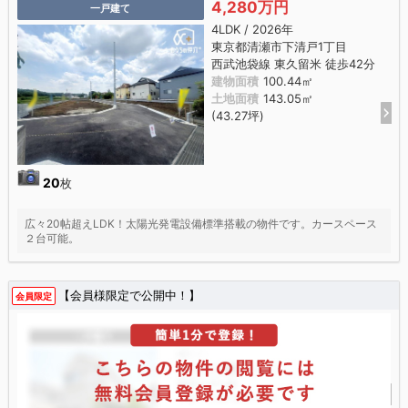
4,280万円
一戸建て
4LDK / 2026年
東京都清瀬市下清戸1丁目
西武池袋線 東久留米 徒歩42分
建物面積
100.44㎡
土地面積
143.05㎡
(43.27坪)
20
枚
広々20帖超えLDK！太陽光発電設備標準搭載の物件です。カースペース
２台可能。
【会員様限定で公開中！】
会員限定