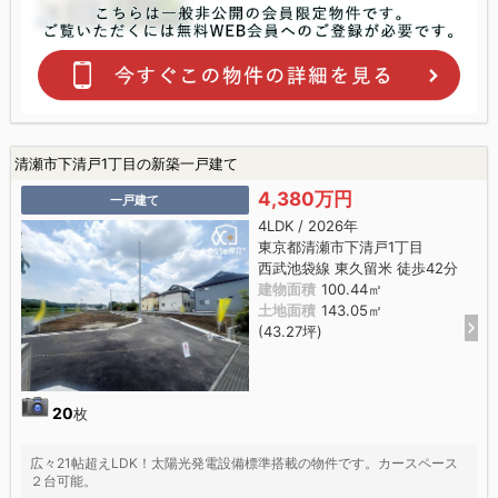
清瀬市下清戸1丁目の新築一戸建て
4,380万円
一戸建て
4LDK / 2026年
東京都清瀬市下清戸1丁目
西武池袋線 東久留米 徒歩42分
建物面積
100.44㎡
土地面積
143.05㎡
(43.27坪)
20
枚
広々21帖超えLDK！太陽光発電設備標準搭載の物件です。カースペース
２台可能。