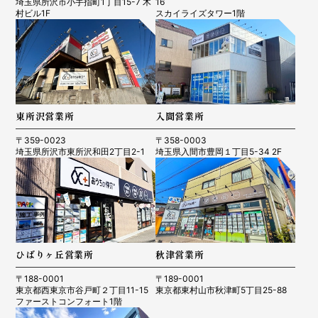
埼玉県所沢市小手指町1丁目15-7 木
16
村ビル1F
スカイライズタワー1階
東所沢営業所
入間営業所
〒359-0023
〒358-0003
埼玉県所沢市東所沢和田2丁目2-1
埼玉県入間市豊岡１丁目5-34 2F
ひばりヶ丘営業所
秋津営業所
〒188-0001
〒189-0001
東京都西東京市谷戸町２丁目11-15
東京都東村山市秋津町5丁目25-88
ファーストコンフォート1階