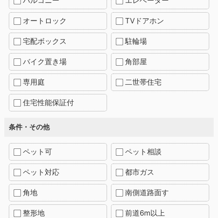
バルコニー
エレベーター
オートロック
TVドアホン
宅配ボックス
駐輪場
バイク置き場
角部屋
専用庭
二世帯住宅
住宅性能保証付
条件・その他
ペット可
ペット相談
ペット対応
都市ガス
角地
南側道路面す
整形地
前道6m以上