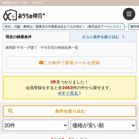
練馬駅 中古一戸建て・中古住宅
所沢・川越・東村山・西東京の不動産会社おうちの仲介＋（株式会社アークレスト）
物件
現在の検索条件
さらに条件を絞り込む
練馬駅 中古一戸建て・中古住宅の検索結果一覧
この条件で新着メールを登録
1件
見つかりました！
会員登録をすると全
2463
件の中から探せます。
今すぐ見る
条件を絞り込む