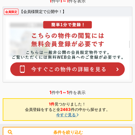
1
1～1
件中
件を表示
【会員様限定で公開中！】
会員限定
1
1～1
件中
件を表示
1件
見つかりました！
会員登録をすると全
2463
件の中から探せます。
今すぐ見る
条件を絞り込む