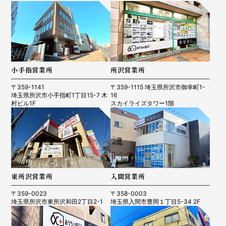
小手指営業所
所沢営業所
〒359-1141
〒359-1115 埼玉県所沢市御幸町1-
埼玉県所沢市小手指町1丁目15-7 木
16
村ビル1F
スカイライズタワー1階
東所沢営業所
入間営業所
〒359-0023
〒358-0003
埼玉県所沢市東所沢和田2丁目2-1
埼玉県入間市豊岡１丁目5-34 2F