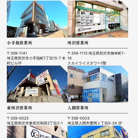
小手指営業所
所沢営業所
〒359-1141
〒359-1115 埼玉県所沢市御幸町1-
埼玉県所沢市小手指町1丁目15-7 木
16
村ビル1F
スカイライズタワー1階
東所沢営業所
入間営業所
〒359-0023
〒358-0003
埼玉県所沢市東所沢和田2丁目2-1
埼玉県入間市豊岡１丁目5-34 2F