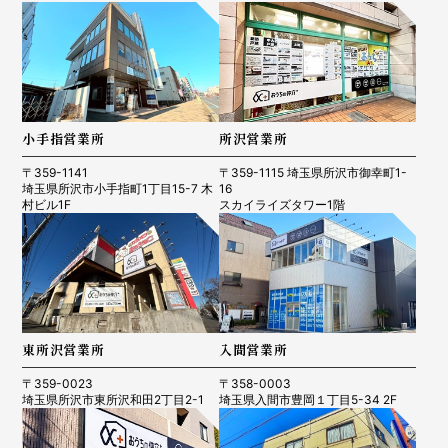
小手指営業所
所沢営業所
〒359-1141
〒359-1115 埼玉県所沢市御幸町1-
埼玉県所沢市小手指町1丁目15-7 木
16
村ビル1F
スカイライズタワー1階
東所沢営業所
入間営業所
〒359-0023
〒358-0003
埼玉県所沢市東所沢和田2丁目2-1
埼玉県入間市豊岡１丁目5-34 2F