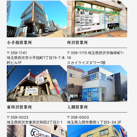
小手指営業所
所沢営業所
〒359-1141
〒359-1115 埼玉県所沢市御幸町1-
埼玉県所沢市小手指町1丁目15-7 木
16
村ビル1F
スカイライズタワー1階
東所沢営業所
入間営業所
〒359-0023
〒358-0003
埼玉県所沢市東所沢和田2丁目2-1
埼玉県入間市豊岡１丁目5-34 2F