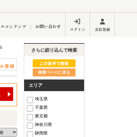
ャルコンテンツ
お問い合わせ
ログイン
会員登録
覧
さらに絞り込んで検索
ペーン
フォーム
インフォメーション
ブログ
検索ページに戻る
エリア
東久留米営業所
埼玉県
千葉県
東京都
神奈川県
するメリット
市
練馬区
静岡県