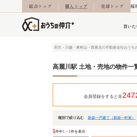
総合トップ
購入トップ
売却トップ
採
買いた
所沢・川越・東村山・西東京の不動産会社おうち
詳細条件から探す
不動産売却専門館
会社概要
不動産Q&A
ご来店予約
おうちLABO
おうちのリフォーム
スタッフ紹介
オンライン相談予約
マンションカタログ
建築事例
学区から探す
売却査定実績
リフォーム事例
採用
高麗川駅 土地・売地の物件一
247
会員登録をすると全
当社お預かり物件
相続
小手指営業所
住み替え
所沢営業所
グループ会社施工物
離婚
東所沢
不動
種別で絞り込む
新築一戸建て（新築一軒家）
今月の住宅ローン金利
西東京市
おうちLABO
東久留米市
おうちのリフォーム
当社提携金融機
東村山市
1
件中
1～1
件を表示