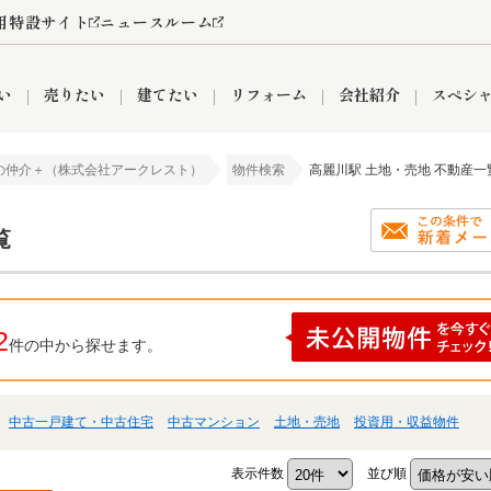
用特設サイト
ニュースルーム
い
売りたい
建てたい
リフォーム
会社紹介
スペシ
の仲介＋（株式会社アークレスト）
物件検索
高麗川駅 土地・売地 不動産一
情報
町名から探す
売却成功実績
売却査定依頼
おうちパークくらぶ
【埼玉】補助金・助成金
お客様の声
お気に入り
よくある質問
なんでもご相談
レンタルスペース
創業の想い
閲覧履歴
売却コラム
プライバシーポリシー
【東京】補助金・助成金
総合不動産の強み
期間限定キャン
検索履歴
査定依頼
覧
2
件の中から探せます。
件
営業所
産買取
リノベーション済み物件
空き家
入間営業所
リースバック
ひばりケ丘営業所
秋津営業所
中古一戸建て・中古住宅
中古マンション
土地・売地
投資用・収益物件
関
入間市
おうちパークグループの強み
8代疾病保証付き住宅ローン
狭山市
富士見市
団体信用保険
新座市
購入
清瀬
表示件数
並び順