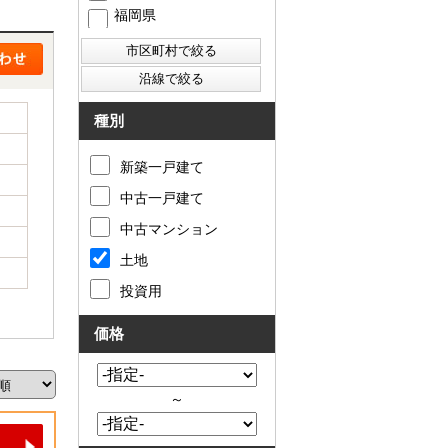
福岡県
西東京市
東村山市
東大和市
清瀬市
種別
新築一戸建て
中古一戸建て
中古マンション
土地
投資用
価格
～