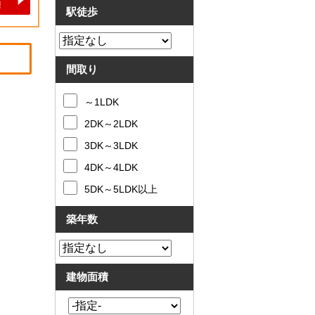
駅徒歩
間取り
～1LDK
2DK～2LDK
3DK～3LDK
4DK～4LDK
5DK～5LDK以上
築年数
建物面積