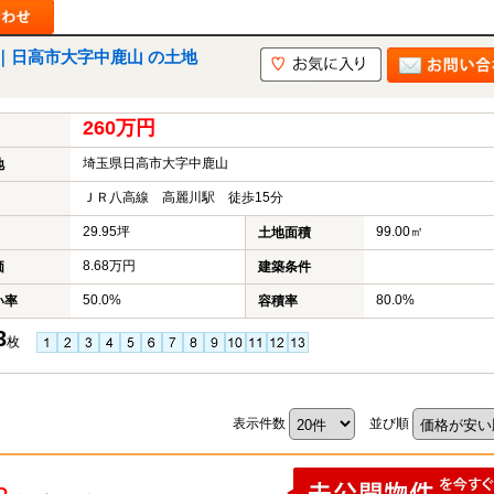
｜日高市大字中鹿山 の土地
山市
ふじみ野市
富士見市
志木市
新座市
朝霞市
260万円
埼玉県日高市大字中鹿山
地
ＪＲ八高線 高麗川駅 徒歩15分
29.95坪
99.00㎡
土地面積
8.68万円
価
建築条件
50.0%
80.0%
い率
容積率
3
枚
表示件数
並び順