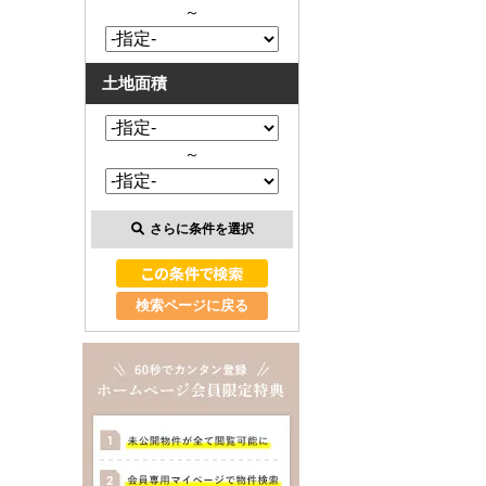
～
土地面積
～
さらに条件を選択
検索ページに戻る