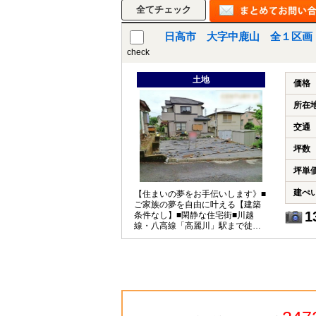
日高市 大字中鹿山 全１区画
check
所沢市
川越市
入間市
飯能市
狭
東久留米市
小平市
練馬区
土地
価格
所在
交通
坪数
坪単
建ぺ
【住まいの夢をお手伝いします》■
ご家族の夢を自由に叶える【建築
1
条件なし】■閑静な住宅街■川越
線・八高線「高麗川」駅まで徒歩
15分！～バス便も充実！通勤通学
も快適