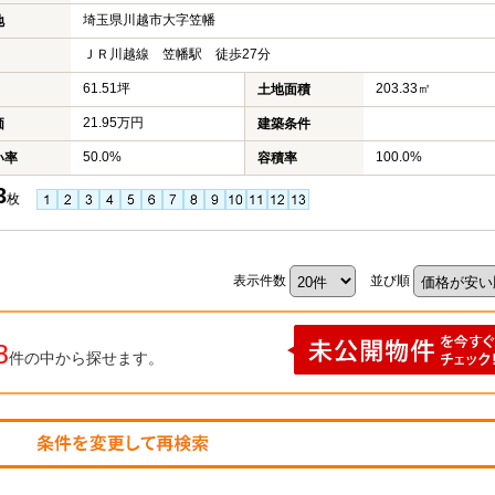
埼玉県川越市大字笠幡
地
ＪＲ川越線 笠幡駅 徒歩27分
61.51坪
203.33㎡
土地面積
21.95万円
価
建築条件
50.0%
100.0%
い率
容積率
3
枚
表示件数
並び順
8
件の中から探せます。