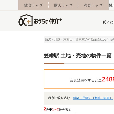
総合トップ
購入トップ
売却トップ
採
買いた
所沢・川越・東村山・西東京の不動産会社おうち
詳細条件から探す
不動産売却専門館
会社概要
不動産Q&A
ご来店予約
おうちLABO
おうちのリフォーム
スタッフ紹介
オンライン相談予約
マンションカタログ
建築事例
学区から探す
売却査定実績
リフォーム事例
採用
笠幡駅 土地・売地の物件一覧
248
会員登録をすると全
当社お預かり物件
相続
小手指営業所
住み替え
所沢営業所
グループ会社施工物
離婚
東所沢
不動
種別で絞り込む
新築一戸建て（新築一軒家）
今月の住宅ローン金利
西東京市
おうちLABO
東久留米市
おうちのリフォーム
当社提携金融機
東村山市
2
件中
1～2
件を表示