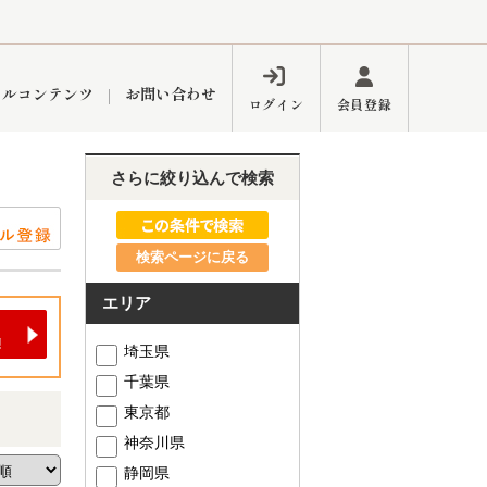
ャルコンテンツ
お問い合わせ
ログイン
会員登録
さらに絞り込んで検索
ペーン
フォーム
インフォメーション
ブログ
検索ページに戻る
エリア
東久留米営業所
埼玉県
千葉県
東京都
神奈川県
するメリット
市
練馬区
静岡県