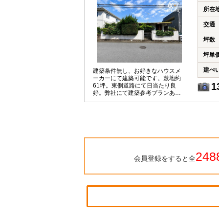
所在
交通
坪数
坪単
建ぺ
建築条件無し、お好きなハウスメ
ーカーにて建築可能です。敷地約
1
61坪。東側道路にて日当たり良
好。弊社にて建築参考プランあり
ます。
248
会員登録をすると全