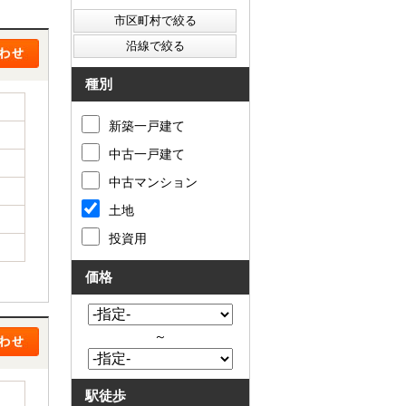
西東京市
東村山市
東大和市
清瀬市
種別
新築一戸建て
中古一戸建て
中古マンション
土地
投資用
価格
～
駅徒歩