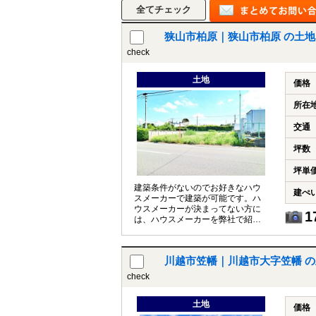
狭山市柏原｜狭山市柏原 の土地
check
所沢市
川越市
入間市
飯能市
狭
東久留米市
小平市
練馬区
土地
価格
所在
交通
坪数
坪単
建築条件がないのでお好きなハウ
建ぺ
スメーカーで建築が可能です。ハ
ウスメーカーが決まってない方に
1
は、ハウスメーカーを弊社で紹介
が可能です。
川越市笠幡｜川越市大字笠幡 
check
土地
価格