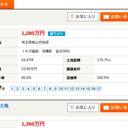
山市
ふじみ野市
富士見市
志木市
新座市
朝霞市
1,280万円
値下がり
埼玉県狭山市柏原
地
ＪＲ川越線 笠幡駅 徒歩38分
53.47坪
176.75㎡
土地面積
23.94万円
価
建築条件
60.0%
200.0%
い率
容積率
7
枚
の土地
1,350万円