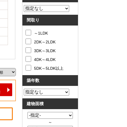
間取り
～1LDK
2DK～2LDK
3DK～3LDK
4DK～4LDK
5DK～5LDK以上
築年数
建物面積
～