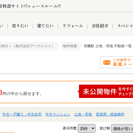
用特設サイト
ニュースルーム
い
売りたい
建てたい
リフォーム
会社紹介
スペシ
の仲介＋（株式会社アークレスト）
物件検索
笠幡駅 土地・売地 不動産一覧
情報
町名から探す
売却成功実績
売却査定依頼
おうちパークくらぶ
【埼玉】補助金・助成金
お客様の声
お気に入り
よくある質問
なんでもご相談
レンタルスペース
創業の想い
閲覧履歴
売却コラム
プライバシーポリシー
【東京】補助金・助成金
総合不動産の強み
期間限定キャン
検索履歴
査定依頼
8
件の中から探せます。
件
営業所
産買取
リノベーション済み物件
空き家
入間営業所
リースバック
ひばりケ丘営業所
秋津営業所
中古一戸建て・中古住宅
中古マンション
土地・売地
投資用・収益物件
関
入間市
おうちパークグループの強み
8代疾病保証付き住宅ローン
狭山市
富士見市
団体信用保険
新座市
購入
清瀬
表示件数
並び順