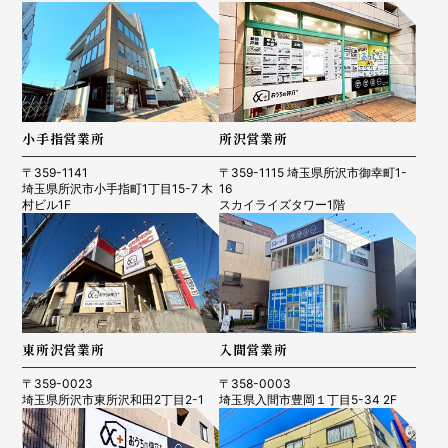
小手指営業所
所沢営業所
〒359-1141
〒359-1115 埼玉県所沢市御幸町1-
埼玉県所沢市小手指町1丁目15-7 木
16
村ビル1F
スカイライズタワー1階
東所沢営業所
入間営業所
〒359-0023
〒358-0003
埼玉県所沢市東所沢和田2丁目2-1
埼玉県入間市豊岡１丁目5-34 2F