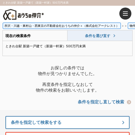
ときわ台駅 新築一戸建て（新築一軒家）500万円未満
所沢・川越・東村山・西東京の不動産会社おうちの仲介＋（株式会社アークレスト）
>
物
現在の検索条件
条件を選び直す
ときわ台駅 新築一戸建て（新築一軒家）500万円未満
お探しの条件では
物件が見つかりませんでした。
再度条件を指定しなおして
物件の検索をお願いいたします。
条件を指定し直して検索
条件を指定して検索をする