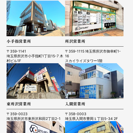
小手指営業所
所沢営業所
〒359-1141
〒359-1115 埼玉県所沢市御幸町1-
埼玉県所沢市小手指町1丁目15-7 木
16
村ビル1F
スカイライズタワー1階
東所沢営業所
入間営業所
〒359-0023
〒358-0003
埼玉県所沢市東所沢和田2丁目2-1
埼玉県入間市豊岡１丁目5-34 2F