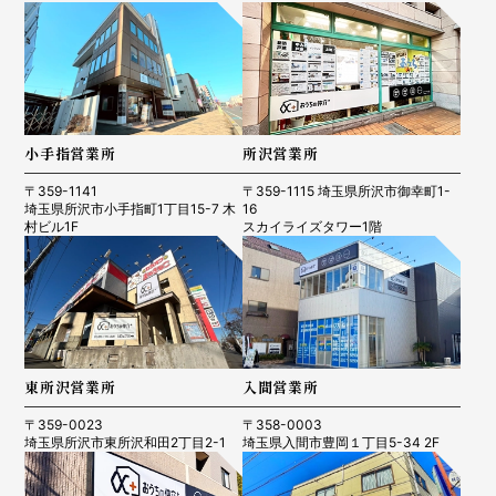
小手指営業所
所沢営業所
〒359-1141
〒359-1115 埼玉県所沢市御幸町1-
埼玉県所沢市小手指町1丁目15-7 木
16
村ビル1F
スカイライズタワー1階
東所沢営業所
入間営業所
〒359-0023
〒358-0003
埼玉県所沢市東所沢和田2丁目2-1
埼玉県入間市豊岡１丁目5-34 2F