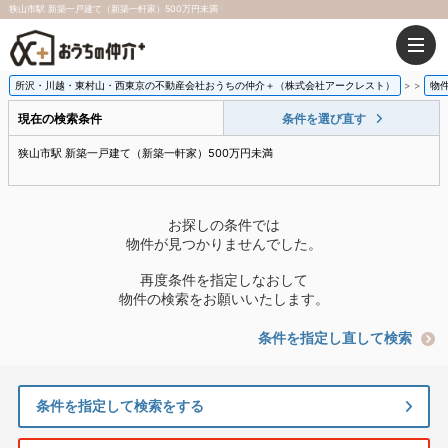
狭山市駅 新築一戸建て（新築一軒家）500万円未満
所沢・川越・東村山・西東京の不動産会社おうちの仲介＋（株式会社アークレスト）
>
物
現在の検索条件
条件を選び直す
狭山市駅 新築一戸建て（新築一軒家）500万円未満
お探しの条件では
物件が見つかりませんでした。
再度条件を指定しなおして
物件の検索をお願いいたします。
条件を指定し直して検索
条件を指定して検索をする