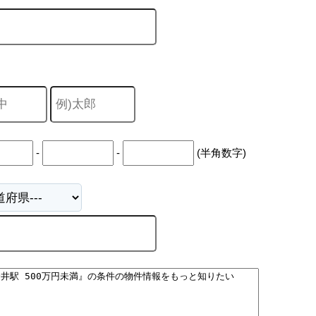
山市
ふじみ野市
富士見市
志木市
新座市
朝霞市
-
-
(半角数字)