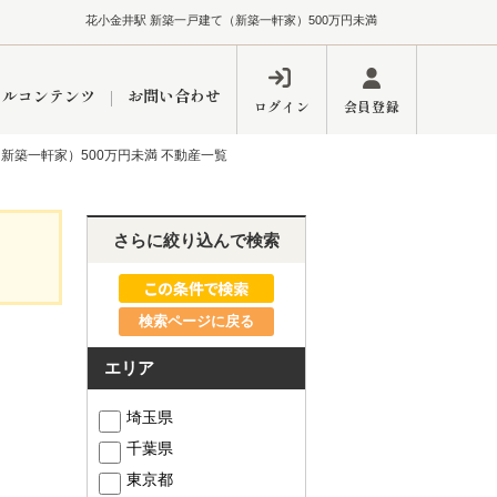
花小金井駅 新築一戸建て（新築一軒家）500万円未満
ャルコンテンツ
お問い合わせ
ログイン
会員登録
新築一軒家）500万円未満 不動産一覧
ペーン
フォーム
インフォメーション
ブログ
さらに絞り込んで検索
検索ページに戻る
東久留米営業所
エリア
埼玉県
千葉県
するメリット
市
練馬区
東京都