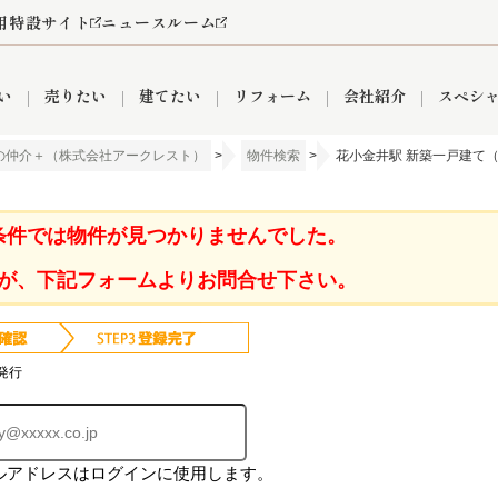
用特設サイト
ニュースルーム
い
売りたい
建てたい
リフォーム
会社紹介
スペシ
の仲介＋（株式会社アークレスト）
>
物件検索
>
花小金井駅 新築一戸建て（
情報
町名から探す
売却成功実績
売却査定依頼
おうちパークくらぶ
【埼玉】補助金・助成金
お客様の声
お気に入り
よくある質問
なんでもご相談
レンタルスペース
創業の想い
閲覧履歴
売却コラム
プライバシーポリシー
【東京】補助金・助成金
総合不動産の強み
期間限定キャン
検索履歴
査定依頼
条件では物件が見つかりませんでした。
が、下記フォームよりお問合せ下さい。
件
営業所
産買取
リノベーション済み物件
空き家
入間営業所
リースバック
ひばりケ丘営業所
秋津営業所
発行
ルアドレスはログインに使用します。
関
入間市
おうちパークグループの強み
8代疾病保証付き住宅ローン
狭山市
富士見市
団体信用保険
新座市
購入
清瀬