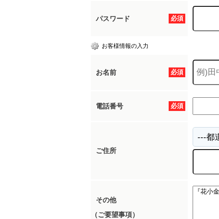
パスワード
必須
所沢市
川越市
入間市
飯能市
狭
お客様情報の入力
東久留米市
小平市
練馬区
お名前
必須
電話番号
必須
ご住所
その他
（ご要望事項）