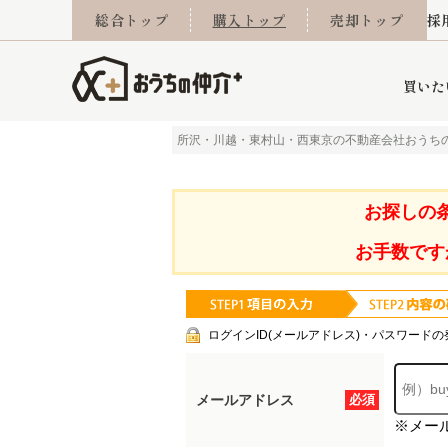
総合トップ
購入トップ
売却トップ
採
買いた
所沢・川越・東村山・西東京の不動産会社おうち
詳細条件から探す
不動産売却専門館
会社概要
不動産Q&A
ご来店予約
おうちLABO
おうちのリフォーム
スタッフ紹介
オンライン相談予約
マンションカタログ
建築事例
学区から探す
売却査定実績
リフォーム事例
採用
お探しの
お手数です
当社お預かり物件
相続
小手指営業所
住み替え
所沢営業所
グループ会社施工物
離婚
東所沢
不動
ログインID(メールアドレス)・パスワードの
メールアドレス
必須
※メー
今月の住宅ローン金利
西東京市
おうちLABO
東久留米市
おうちのリフォーム
当社提携金融機
東村山市