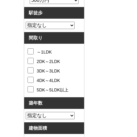
駅徒歩
間取り
～1LDK
2DK～2LDK
3DK～3LDK
4DK～4LDK
5DK～5LDK以上
築年数
建物面積