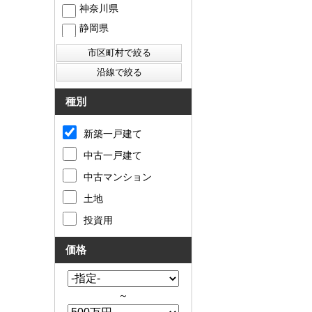
神奈川県
静岡県
西東京市
東村山市
東大和市
清瀬市
種別
新築一戸建て
中古一戸建て
中古マンション
土地
投資用
価格
～