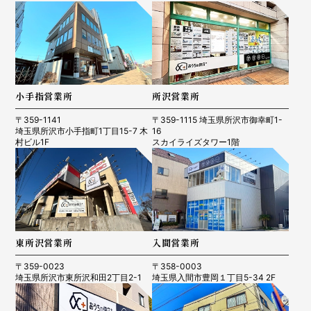
小手指営業所
所沢営業所
〒359-1141
〒359-1115 埼玉県所沢市御幸町1-
埼玉県所沢市小手指町1丁目15-7 木
16
村ビル1F
スカイライズタワー1階
東所沢営業所
入間営業所
〒359-0023
〒358-0003
埼玉県所沢市東所沢和田2丁目2-1
埼玉県入間市豊岡１丁目5-34 2F