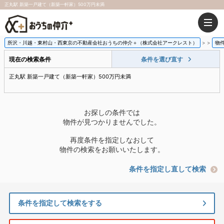
正丸駅 新築一戸建て（新築一軒家）500万円未満
所沢・川越・東村山・西東京の不動産会社おうちの仲介＋（株式会社アークレスト）
>
物
現在の検索条件
条件を選び直す
正丸駅 新築一戸建て（新築一軒家）500万円未満
お探しの条件では
物件が見つかりませんでした。
再度条件を指定しなおして
物件の検索をお願いいたします。
条件を指定し直して検索
条件を指定して検索をする