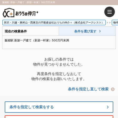
飯能駅 新築一戸建て（新築一軒家）500万円未満
所沢・川越・東村山・西東京の不動産会社おうちの仲介＋（株式会社アークレスト）
>
物
現在の検索条件
条件を選び直す
飯能駅 新築一戸建て（新築一軒家）500万円未満
お探しの条件では
物件が見つかりませんでした。
再度条件を指定しなおして
物件の検索をお願いいたします。
条件を指定し直して検索
条件を指定して検索をする