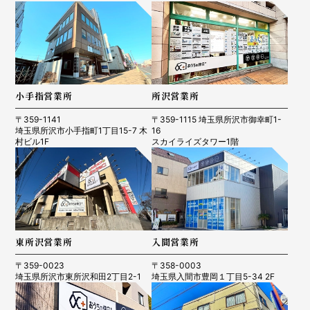
小手指営業所
所沢営業所
〒359-1141
〒359-1115 埼玉県所沢市御幸町1-
埼玉県所沢市小手指町1丁目15-7 木
16
村ビル1F
スカイライズタワー1階
東所沢営業所
入間営業所
〒359-0023
〒358-0003
埼玉県所沢市東所沢和田2丁目2-1
埼玉県入間市豊岡１丁目5-34 2F