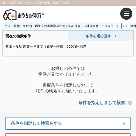
狭山ヶ丘駅 新築一戸建て（新築一軒家）500万円未満
所沢・川越・東村山・西東京の不動産会社おうちの仲介＋（株式会社アークレスト）
>
物
現在の検索条件
条件を選び直す
狭山ヶ丘駅 新築一戸建て（新築一軒家）500万円未満
お探しの条件では
物件が見つかりませんでした。
再度条件を指定しなおして
物件の検索をお願いいたします。
条件を指定し直して検索
条件を指定して検索をする