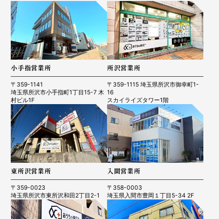
小手指営業所
所沢営業所
〒359-1141
〒359-1115 埼玉県所沢市御幸町1-
埼玉県所沢市小手指町1丁目15-7 木
16
村ビル1F
スカイライズタワー1階
東所沢営業所
入間営業所
〒359-0023
〒358-0003
埼玉県所沢市東所沢和田2丁目2-1
埼玉県入間市豊岡１丁目5-34 2F