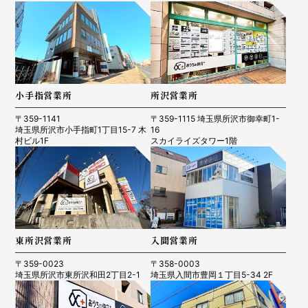
小手指営業所
所沢営業所
〒359-1141
〒359-1115 埼玉県所沢市御幸町1-
埼玉県所沢市小手指町1丁目15-7 木
16
村ビル1F
スカイライズタワー1階
東所沢営業所
入間営業所
〒359-0023
〒358-0003
埼玉県所沢市東所沢和田2丁目2-1
埼玉県入間市豊岡１丁目5-34 2F