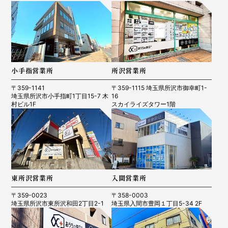
小手指営業所
所沢営業所
〒359-1141
〒359-1115 埼玉県所沢市御幸町1-
埼玉県所沢市小手指町1丁目15-7 木
16
村ビル1F
スカイライズタワー1階
東所沢営業所
入間営業所
〒359-0023
〒358-0003
埼玉県所沢市東所沢和田2丁目2-1
埼玉県入間市豊岡１丁目5-34 2F