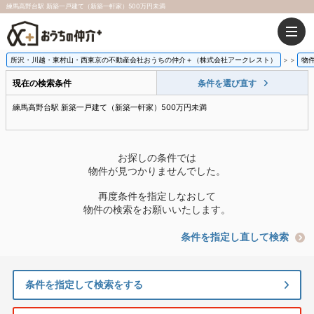
練馬高野台駅 新築一戸建て（新築一軒家）500万円未満
所沢・川越・東村山・西東京の不動産会社おうちの仲介＋（株式会社アークレスト）
>
物
現在の検索条件
条件を選び直す
練馬高野台駅 新築一戸建て（新築一軒家）500万円未満
お探しの条件では
物件が見つかりませんでした。
再度条件を指定しなおして
物件の検索をお願いいたします。
条件を指定し直して検索
条件を指定して検索をする