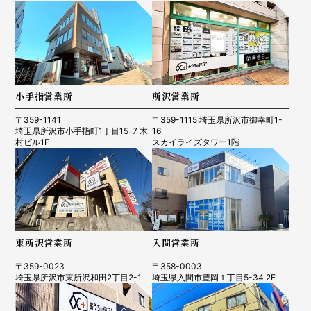
小手指営業所
所沢営業所
〒359-1141
〒359-1115 埼玉県所沢市御幸町1-
埼玉県所沢市小手指町1丁目15-7 木
16
村ビル1F
スカイライズタワー1階
東所沢営業所
入間営業所
〒359-0023
〒358-0003
埼玉県所沢市東所沢和田2丁目2-1
埼玉県入間市豊岡１丁目5-34 2F