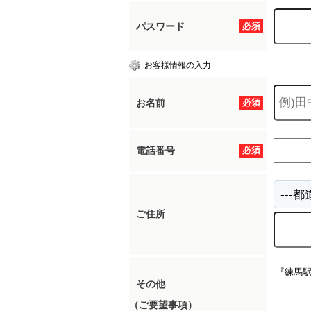
パスワード
必須
所沢市
川越市
入間市
飯能市
狭
お客様情報の入力
東久留米市
小平市
練馬区
お名前
必須
電話番号
必須
ご住所
その他
（ご要望事項）