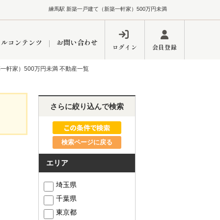
練馬駅 新築一戸建て（新築一軒家）500万円未満
ャルコンテンツ
お問い合わせ
ログイン
会員登録
一軒家）500万円未満 不動産一覧
ペーン
フォーム
インフォメーション
ブログ
さらに絞り込んで検索
検索ページに戻る
東久留米営業所
エリア
埼玉県
千葉県
するメリット
市
練馬区
東京都