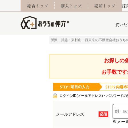
総合トップ
購入トップ
売却トップ
採
買いた
所沢・川越・東村山・西東京の不動産会社おうち
詳細条件から探す
不動産売却専門館
会社概要
不動産Q&A
ご来店予約
おうちLABO
おうちのリフォーム
スタッフ紹介
オンライン相談予約
マンションカタログ
建築事例
学区から探す
売却査定実績
リフォーム事例
採用
お探しの
お手数です
当社お預かり物件
相続
小手指営業所
住み替え
所沢営業所
グループ会社施工物
離婚
東所沢
不動
ログインID(メールアドレス)・パスワードの
メールアドレス
必須
※メー
今月の住宅ローン金利
西東京市
おうちLABO
東久留米市
おうちのリフォーム
当社提携金融機
東村山市