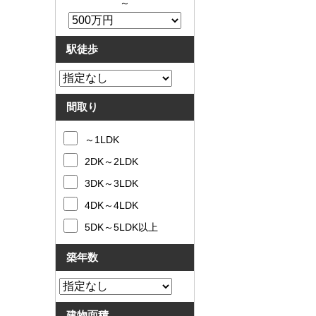
～
駅徒歩
間取り
～1LDK
2DK～2LDK
3DK～3LDK
4DK～4LDK
5DK～5LDK以上
築年数
建物面積