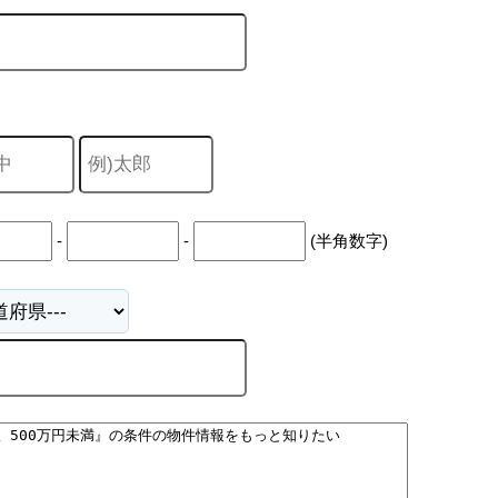
山市
ふじみ野市
富士見市
志木市
新座市
朝霞市
-
-
(半角数字)