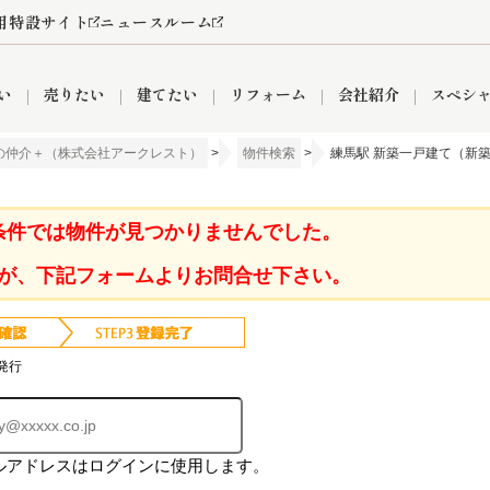
用特設サイト
ニュースルーム
い
売りたい
建てたい
リフォーム
会社紹介
スペシ
の仲介＋（株式会社アークレスト）
>
物件検索
>
練馬駅 新築一戸建て（新築
情報
町名から探す
売却成功実績
売却査定依頼
おうちパークくらぶ
【埼玉】補助金・助成金
お客様の声
お気に入り
よくある質問
なんでもご相談
レンタルスペース
創業の想い
閲覧履歴
売却コラム
プライバシーポリシー
【東京】補助金・助成金
総合不動産の強み
期間限定キャン
検索履歴
査定依頼
条件では物件が見つかりませんでした。
が、下記フォームよりお問合せ下さい。
件
営業所
産買取
リノベーション済み物件
空き家
入間営業所
リースバック
ひばりケ丘営業所
秋津営業所
発行
ルアドレスはログインに使用します。
関
入間市
おうちパークグループの強み
8代疾病保証付き住宅ローン
狭山市
富士見市
団体信用保険
新座市
購入
清瀬