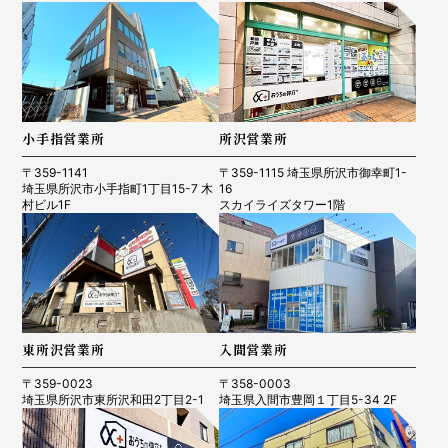
小手指営業所
所沢営業所
〒359-1141
〒359-1115 埼玉県所沢市御幸町1-
埼玉県所沢市小手指町1丁目15-7 木
16
村ビル1F
スカイライズタワー1階
東所沢営業所
入間営業所
〒359-0023
〒358-0003
埼玉県所沢市東所沢和田2丁目2-1
埼玉県入間市豊岡１丁目5-34 2F