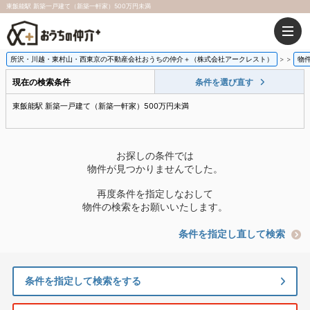
東飯能駅 新築一戸建て（新築一軒家）500万円未満
所沢・川越・東村山・西東京の不動産会社おうちの仲介＋（株式会社アークレスト）
>
物
現在の検索条件
条件を選び直す
東飯能駅 新築一戸建て（新築一軒家）500万円未満
お探しの条件では
物件が見つかりませんでした。
再度条件を指定しなおして
物件の検索をお願いいたします。
条件を指定し直して検索
条件を指定して検索をする