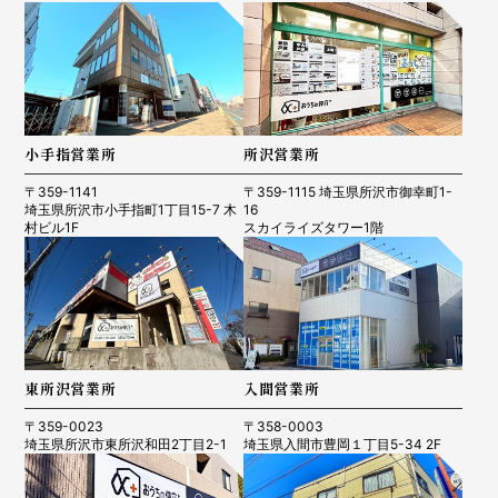
小手指営業所
所沢営業所
〒359-1141
〒359-1115 埼玉県所沢市御幸町1-
埼玉県所沢市小手指町1丁目15-7 木
16
村ビル1F
スカイライズタワー1階
東所沢営業所
入間営業所
〒359-0023
〒358-0003
埼玉県所沢市東所沢和田2丁目2-1
埼玉県入間市豊岡１丁目5-34 2F