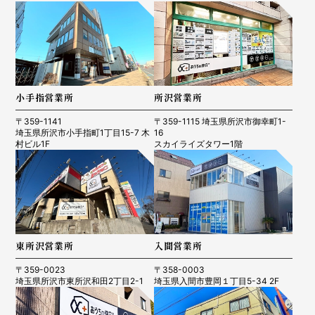
小手指営業所
所沢営業所
〒359-1141
〒359-1115 埼玉県所沢市御幸町1-
埼玉県所沢市小手指町1丁目15-7 木
16
村ビル1F
スカイライズタワー1階
東所沢営業所
入間営業所
〒359-0023
〒358-0003
埼玉県所沢市東所沢和田2丁目2-1
埼玉県入間市豊岡１丁目5-34 2F