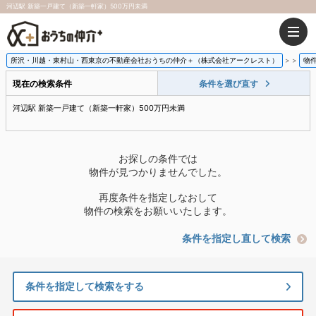
河辺駅 新築一戸建て（新築一軒家）500万円未満
所沢・川越・東村山・西東京の不動産会社おうちの仲介＋（株式会社アークレスト）
>
物
現在の検索条件
条件を選び直す
河辺駅 新築一戸建て（新築一軒家）500万円未満
お探しの条件では
物件が見つかりませんでした。
再度条件を指定しなおして
物件の検索をお願いいたします。
条件を指定し直して検索
条件を指定して検索をする