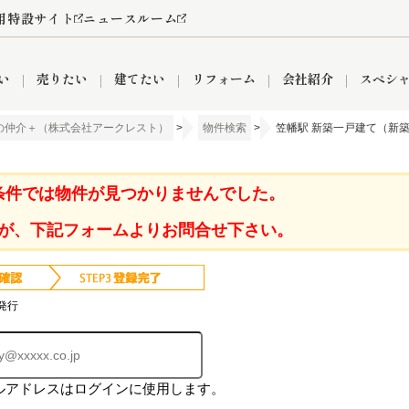
用特設サイト
ニュースルーム
い
売りたい
建てたい
リフォーム
会社紹介
スペシ
の仲介＋（株式会社アークレスト）
>
物件検索
>
笠幡駅 新築一戸建て（新築
情報
町名から探す
売却成功実績
売却査定依頼
おうちパークくらぶ
【埼玉】補助金・助成金
お客様の声
お気に入り
よくある質問
なんでもご相談
レンタルスペース
創業の想い
閲覧履歴
売却コラム
プライバシーポリシー
【東京】補助金・助成金
総合不動産の強み
期間限定キャン
検索履歴
査定依頼
条件では物件が見つかりませんでした。
が、下記フォームよりお問合せ下さい。
件
営業所
産買取
リノベーション済み物件
空き家
入間営業所
リースバック
ひばりケ丘営業所
秋津営業所
発行
ルアドレスはログインに使用します。
関
入間市
おうちパークグループの強み
8代疾病保証付き住宅ローン
狭山市
富士見市
団体信用保険
新座市
購入
清瀬