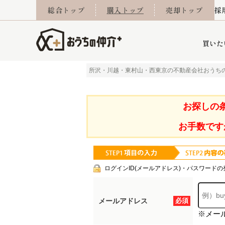
総合トップ
購入トップ
売却トップ
採
買いた
所沢・川越・東村山・西東京の不動産会社おうち
詳細条件から探す
不動産売却専門館
会社概要
不動産Q&A
ご来店予約
おうちLABO
おうちのリフォーム
スタッフ紹介
オンライン相談予約
マンションカタログ
建築事例
学区から探す
売却査定実績
リフォーム事例
採用
お探しの
お手数です
当社お預かり物件
相続
小手指営業所
住み替え
所沢営業所
グループ会社施工物
離婚
東所沢
不動
ログインID(メールアドレス)・パスワードの
メールアドレス
必須
※メー
今月の住宅ローン金利
西東京市
おうちLABO
東久留米市
おうちのリフォーム
当社提携金融機
東村山市