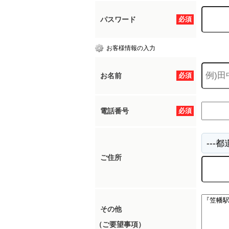
パスワード
必須
所沢市
川越市
入間市
飯能市
狭
お客様情報の入力
東久留米市
小平市
練馬区
お名前
必須
電話番号
必須
ご住所
その他
（ご要望事項）