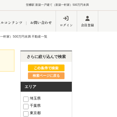
笠幡駅 新築一戸建て（新築一軒家）500万円未満
ャルコンテンツ
お問い合わせ
ログイン
会員登録
一軒家）500万円未満 不動産一覧
ペーン
フォーム
インフォメーション
ブログ
さらに絞り込んで検索
検索ページに戻る
東久留米営業所
エリア
埼玉県
千葉県
するメリット
市
練馬区
東京都