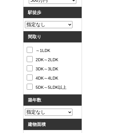
駅徒歩
間取り
～1LDK
2DK～2LDK
3DK～3LDK
4DK～4LDK
5DK～5LDK以上
築年数
建物面積