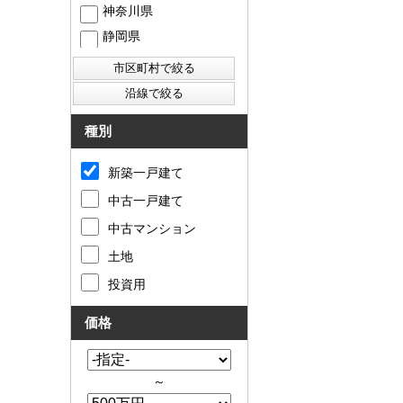
神奈川県
静岡県
西東京市
東村山市
東大和市
清瀬市
種別
新築一戸建て
中古一戸建て
中古マンション
土地
投資用
価格
～