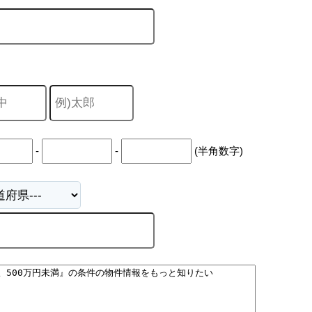
山市
ふじみ野市
富士見市
志木市
新座市
朝霞市
-
-
(半角数字)