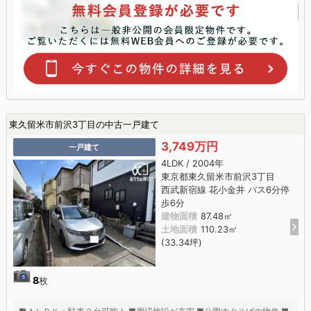
東久留米市前沢3丁目の中古一戸建て
3,749万円
一戸建て
4LDK / 2004年
東京都東久留米市前沢3丁目
西武新宿線 花小金井 バス6分停
歩6分
建物面積
87.48㎡
土地面積
110.23㎡
(33.34坪)
8
枚