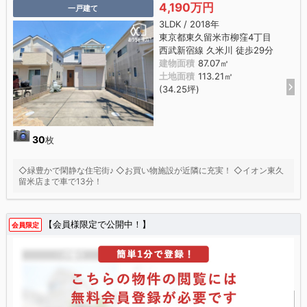
4,190万円
一戸建て
3LDK / 2018年
東京都東久留米市柳窪4丁目
西武新宿線 久米川 徒歩29分
建物面積
87.07㎡
土地面積
113.21㎡
(34.25坪)
30
枚
◇緑豊かで閑静な住宅街♪ ◇お買い物施設が近隣に充実！ ◇イオン東久
留米店まで車で13分！
【会員様限定で公開中！】
会員限定