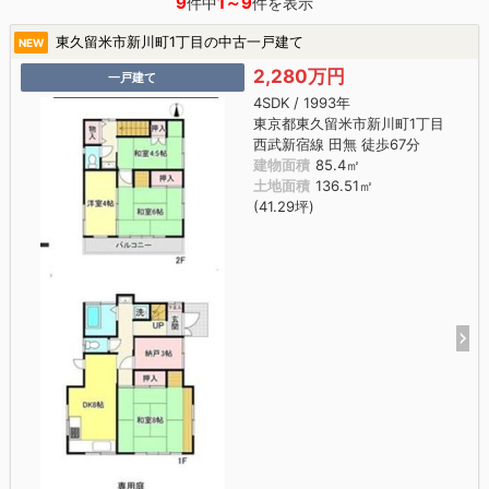
9
1～9
件中
件を表示
東久留米市新川町1丁目の中古一戸建て
NEW
2,280万円
一戸建て
4SDK / 1993年
東京都東久留米市新川町1丁目
西武新宿線 田無 徒歩67分
建物面積
85.4㎡
土地面積
136.51㎡
(41.29坪)