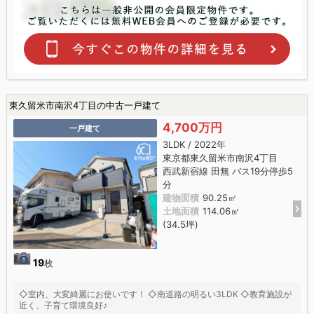
東久留米市南沢4丁目の中古一戸建て
4,700万円
一戸建て
3LDK / 2022年
東京都東久留米市南沢4丁目
西武新宿線 田無 バス19分停歩5
分
建物面積
90.25㎡
土地面積
114.06㎡
(34.5坪)
19
枚
◇室内、大変綺麗にお使いです！ ◇南道路の明るい3LDK ◇教育施設が
近く、子育て環境良好♪