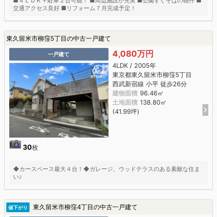
■４ＬＤＫ＋駐車２台可能！ ■周辺施設が充実 ■公園すぐそばの物件 ■
交通アクセス良好 ■リフォーム７月完成予定！
東久留米市柳窪5丁目の中古一戸建て
4,080万円
一戸建て
4LDK / 2005年
東京都東久留米市柳窪5丁目
西武新宿線 小平 徒歩26分
建物面積
96.46㎡
土地面積
138.80㎡
(41.99坪)
30
枚
◆カースペース最大４台！◆ガレージ、ウッドテラスのある素敵な住ま
い♪
東久留米市柳窪4丁目の中古一戸建て
値下がり