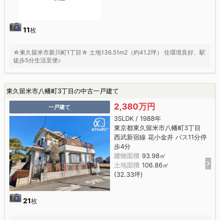
11
枚
☆東久留米市新川町1丁目☆ 土地136.51m2（約41.2坪） 住環境良好、駅
徒歩5分生活至便♪
東久留米市八幡町3丁目の中古一戸建て
2,380万円
一戸建て
3SLDK / 1988年
東京都東久留米市八幡町3丁目
西武新宿線 花小金井 バス11分停
歩4分
建物面積
93.98㎡
土地面積
106.86㎡
(32.33坪)
21
枚