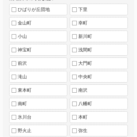
ひばりが丘団地
下里
金山町
幸町
小山
新川町
神宝町
浅間町
前沢
大門町
滝山
中央町
東本町
南沢
南町
八幡町
氷川台
本町
野火止
弥生