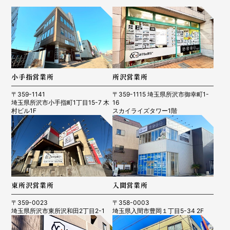
小手指営業所
所沢営業所
〒359-1141
〒359-1115 埼玉県所沢市御幸町1-
埼玉県所沢市小手指町1丁目15-7 木
16
村ビル1F
スカイライズタワー1階
東所沢営業所
入間営業所
〒359-0023
〒358-0003
埼玉県所沢市東所沢和田2丁目2-1
埼玉県入間市豊岡１丁目5-34 2F