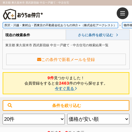
東京都 東久留米市 西武新宿線 中古一戸建て・中古住宅
所沢・川越・東村山・西東京の不動産会社おうちの仲介＋（株式会社アークレスト）
物件
現在の検索条件
さらに条件を絞り込む
東京都 東久留米市 西武新宿線 中古一戸建て・中古住宅の検索結果一覧
この条件で新着メールを登録
9件
見つかりました！
会員登録をすると全
2463
件の中から探せます。
今すぐ見る
条件を絞り込む