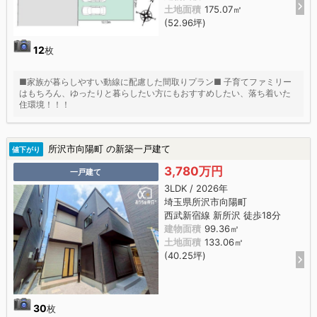
土地面積
175.07㎡
(52.96坪)
12
枚
■家族が暮らしやすい動線に配慮した間取りプラン■ 子育てファミリー
はもちろん、ゆったりと暮らしたい方にもおすすめしたい、落ち着いた
住環境！！！
所沢市向陽町 の新築一戸建て
値下がり
3,780万円
一戸建て
3LDK / 2026年
埼玉県所沢市向陽町
西武新宿線 新所沢 徒歩18分
建物面積
99.36㎡
土地面積
133.06㎡
(40.25坪)
30
枚