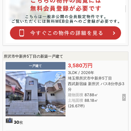
所沢市中新井5丁目の新築一戸建て
3,580万円
一戸建て
3LDK / 2026年
埼玉県所沢市中新井5丁目
西武新宿線 新所沢 バス8分停歩3
分
建物面積
87.88㎡
土地面積
88.18㎡
(26.67坪)
30
枚