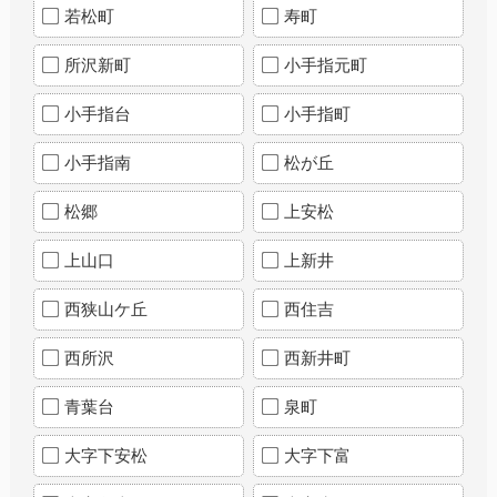
若松町
寿町
所沢新町
小手指元町
小手指台
小手指町
小手指南
松が丘
松郷
上安松
上山口
上新井
西狭山ケ丘
西住吉
西所沢
西新井町
青葉台
泉町
大字下安松
大字下富