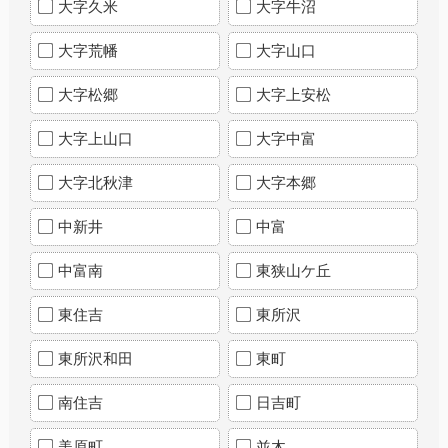
大字久米
大字牛沼
大字荒幡
大字山口
大字松郷
大字上安松
大字上山口
大字中富
大字北秋津
大字本郷
中新井
中富
中富南
東狭山ケ丘
東住吉
東所沢
東所沢和田
東町
南住吉
日吉町
美原町
並木