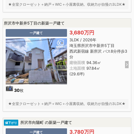
★全室クローゼット＋納戸＋WIC＋小屋裏収納。収納力が自慢の3LDK★
所沢市中新井5丁目の新築一戸建て
3,680万円
一戸建て
3LDK / 2026年
埼玉県所沢市中新井5丁目
西武新宿線 新所沢 バス8分停歩3
分
建物面積
94.36㎡
土地面積
97.84㎡
(29.6坪)
30
枚
★全室クローゼット＋納戸＋WIC＋小屋裏収納。収納力が自慢の3LDK★
所沢市向陽町 の新築一戸建て
値下がり
3,780万円
一戸建て