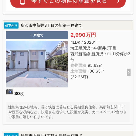
所沢市中新井3丁目の新築一戸建て
値下がり
2,990万円
一戸建て
4LDK / 2026年
埼玉県所沢市中新井3丁目
西武新宿線 新所沢 バス11分停歩2
分
建物面積
95.63㎡
土地面積
106.63㎡
(32.26坪)
30
枚
性能も住み心地も。長く快適に暮らせる長期優良住宅。高断熱玄関ドア
や豊富な収納など、快適さを追求した設備が充実。カースペース2台つき
で家族に嬉しい住まいです。
所沢市中新井5丁目の新築一戸建て