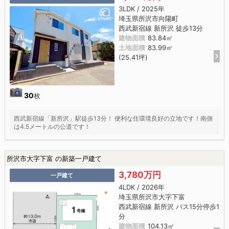
3LDK / 2025年
埼玉県所沢市向陽町
西武新宿線 新所沢 徒歩13分
建物面積
83.84㎡
土地面積
83.99㎡
(25.41坪)
30
枚
西武新宿線「新所沢」駅徒歩13分！ 便利な住環境良好の立地です！南側
は4.5メートルの公道です！
所沢市大字下富 の新築一戸建て
3,780万円
一戸建て
4LDK / 2026年
埼玉県所沢市大字下富
西武新宿線 新所沢 バス15分停歩1
分
建物面積
104.13㎡