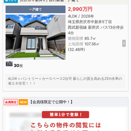
値下がり
2,990万円
一戸建て
4LDK / 2026年
埼玉県所沢市中新井5丁目
西武新宿線 新所沢 バス13分停歩
4分
建物面積
85.7㎡
土地面積
107.36㎡
(32.48坪)
30
枚
4LDK＋パントリー＋カースペース2台可 暮らしの質を高めるZEH水準の
省エネ住宅！！！
【会員様限定で公開中！】
会員限定
NEW