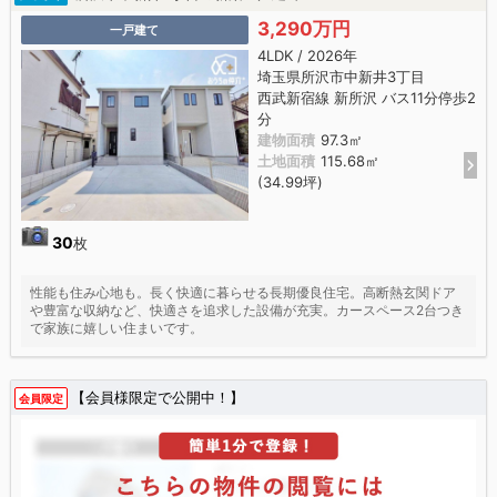
3,290万円
一戸建て
4LDK / 2026年
埼玉県所沢市中新井3丁目
西武新宿線 新所沢 バス11分停歩2
分
建物面積
97.3㎡
土地面積
115.68㎡
(34.99坪)
30
枚
性能も住み心地も。長く快適に暮らせる長期優良住宅。高断熱玄関ドア
や豊富な収納など、快適さを追求した設備が充実。カースペース2台つき
で家族に嬉しい住まいです。
【会員様限定で公開中！】
会員限定