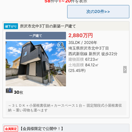
58
1～20
件中
件を表示
次の20件>>
所沢市北中3丁目の新築一戸建て
値下がり
2,880万円
一戸建て
3SLDK / 2026年
埼玉県所沢市北中3丁目
西武新宿線 新所沢 徒歩22分
建物面積
67.23㎡
土地面積
84.12㎡
(25.45坪)
30
枚
～３ＬＤＫ＋小屋根裏収納＋カースペース１台～ 固定階段式小屋根裏収
納 ～重い荷物も運べます
【会員様限定で公開中！】
会員限定