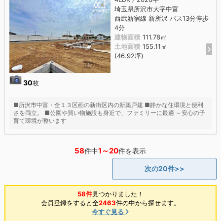
埼玉県所沢市大字中富
西武新宿線 新所沢 バス13分停歩
4分
建物面積
111.78㎡
土地面積
155.11㎡
(46.92坪)
30
枚
■所沢市中富・全１３区画の新街区内の新築戸建 ■静かな住環境と便利
さを両立。 ■公園や買い物施設も身近で、ファミリーに最適 ～安心の子
育て環境が整います
58
1～20
件中
件を表示
次の20件>>
58件
見つかりました！
会員登録をすると全
2463
件の中から探せます。
今すぐ見る