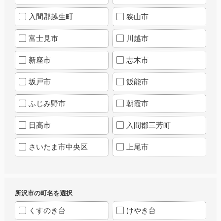
入間郡越生町
狭山市
富士見市
川越市
新座市
志木市
坂戸市
飯能市
ふじみ野市
朝霞市
日高市
入間郡三芳町
さいたま市中央区
上尾市
所沢市の町名を選択
くすのき台
けやき台