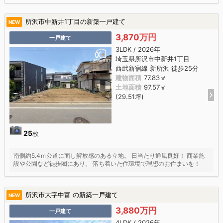
所沢市中新井1丁目の新築一戸建て
NEW
3,870万円
一戸建て
3LDK / 2026年
埼玉県所沢市中新井1丁目
西武新宿線 新所沢 徒歩25分
建物面積
77.83㎡
土地面積
97.57㎡
(29.51坪)
25
枚
南側約5.4ｍ公道に面し解放感のある立地。 日当たり通風良好！ 商業施
設や公園など徒歩圏にあり。 落ち着いた住環境で理想のお住まいを！
所沢市大字中富 の新築一戸建て
NEW
3,880万円
一戸建て
4LDK / 2026年