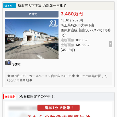
所沢市大字下富 の新築一戸建て
値下がり
3,480万円
一戸建て
4LDK / 2026年
埼玉県所沢市大字下富
西武新宿線 新所沢 バス24分停歩
3分
建物面積
103.3㎡
土地面積
149.29㎡
(45.16坪)
30
枚
◆18.5帖LDK・カースペース２台の広々4LDK◆ ◆二つの道路に面した
明るい南西角地◆
【会員様限定で公開中！】
会員限定