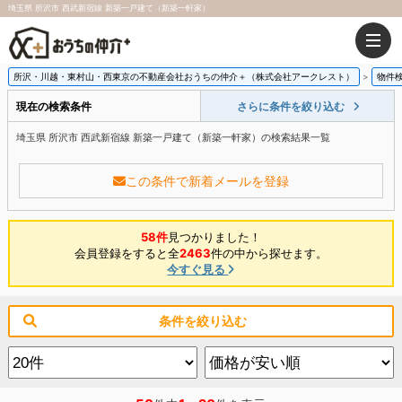
埼玉県 所沢市 西武新宿線 新築一戸建て（新築一軒家）
所沢・川越・東村山・西東京の不動産会社おうちの仲介＋（株式会社アークレスト）
物件
現在の検索条件
さらに条件を絞り込む
埼玉県 所沢市 西武新宿線 新築一戸建て（新築一軒家）の検索結果一覧
この条件で新着メールを登録
58件
見つかりました！
会員登録をすると全
2463
件の中から探せます。
今すぐ見る
条件を絞り込む