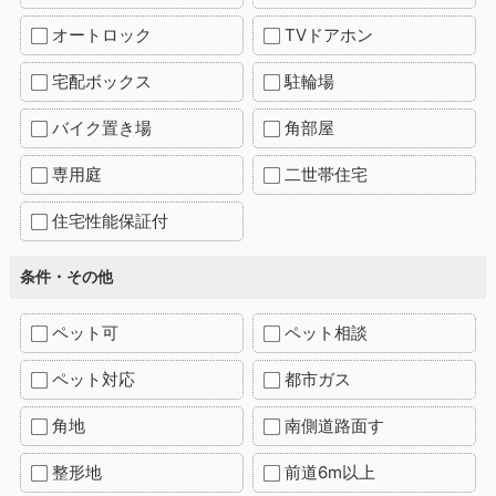
オートロック
TVドアホン
宅配ボックス
駐輪場
バイク置き場
角部屋
専用庭
二世帯住宅
住宅性能保証付
条件・その他
ペット可
ペット相談
ペット対応
都市ガス
角地
南側道路面す
整形地
前道6m以上