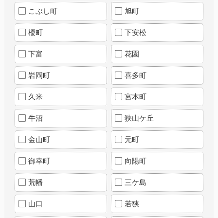
こぶし町
旭町
榎町
下安松
下富
花園
岩岡町
喜多町
久米
宮本町
牛沼
狭山ケ丘
金山町
元町
御幸町
向陽町
荒幡
三ケ島
山口
若狭