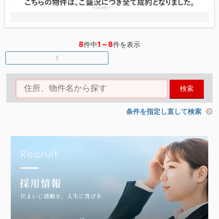
8
1～8
件中
件を表示
1
検索
条件を指定し直して検索