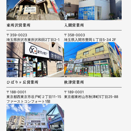
東所沢営業所
入間営業所
〒359-0023
〒358-0003
埼玉県所沢市東所沢和田2丁目2-1
埼玉県入間市豊岡１丁目5-34 2F
ひばりヶ丘営業所
秋津営業所
〒188-0001
〒189-0001
東京都西東京市谷戸町２丁目11-15
東京都東村山市秋津町5丁目25-88
ファーストコンフォート1階