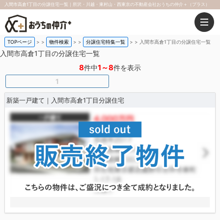
入間市高倉1丁目の分譲住宅一覧｜所沢・川越・東村山・西東京の不動産会社おうちの仲介＋（プラス）
TOPページ
>
物件検索
>
分譲住宅特集一覧
>
入間市高倉1丁目の分譲住宅一覧
入間市高倉1丁目の分譲住宅一覧
8
1～8
件中
件を表示
1
新築一戸建て｜入間市高倉1丁目分譲住宅