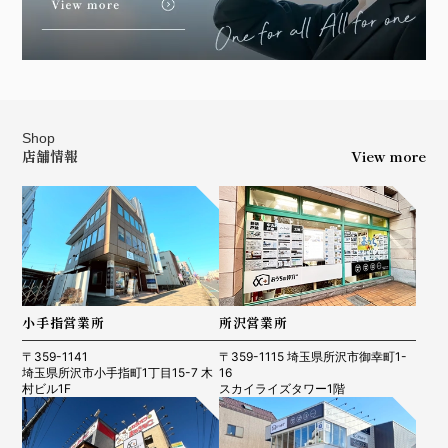
Shop
店舗情報
View more
小手指営業所
所沢営業所
〒359-1141
〒359-1115 埼玉県所沢市御幸町1-
埼玉県所沢市小手指町1丁目15-7 木
16
村ビル1F
スカイライズタワー1階