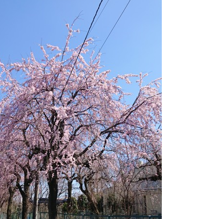
山市
ふじみ野市
富士見市
志木市
新座市
朝霞市