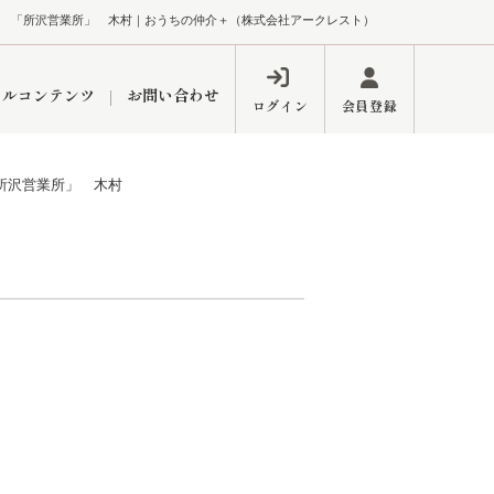
 「所沢営業所」 木村｜おうちの仲介＋（株式会社アークレスト）
ャルコンテンツ
お問い合わせ
ログイン
会員登録
所沢営業所」 木村
ペーン
フォーム
インフォメーション
ブログ
東久留米営業所
するメリット
市
練馬区