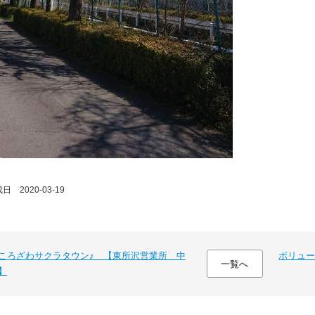
 2020-03-19
ころざわサクラタウン♪ 【東所沢営業所 中
ボリュー
一覧へ
】