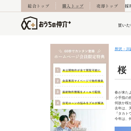
総合トップ
購入トップ
売却トップ
採
買いた
所沢・川
詳細条件から探す
不動産売却専門館
会社概要
不動産Q&A
ご来店予約
おうちLABO
おうちのリフォーム
スタッフ紹介
オンライン相談予約
マンションカタログ
建築事例
学区から探す
売却査定実績
リフォーム事例
採用
桜
当社お預かり物件
相続
小手指営業所
住み替え
所沢営業所
グループ会社施工物
離婚
春が来た
東所沢
不動
小手指の
何故か桜
去年は、
『タカト
今年は、
今月の住宅ローン金利
西東京市
おうちLABO
東久留米市
おうちのリフォーム
当社提携金融機
東村山市