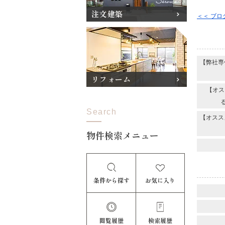
注文建築
＜＜ ブ
【弊社専
リフォーム
【オス
Search
【オスス
物件検索メニュー
条件から探す
お気に入り
閲覧履歴
検索履歴