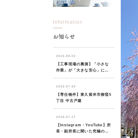
Information
所沢市
川越市
入間市
飯能市
狭
東久留米市
小平市
練馬区
お知らせ