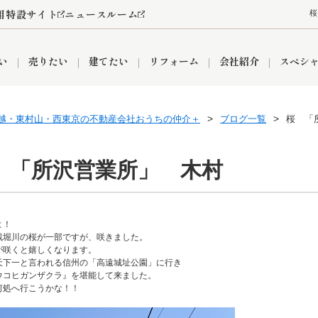
用特設サイト
ニュースルーム
桜
い
売りたい
建てたい
リフォーム
会社紹介
スペシ
越・東村山・西東京の不動産会社おうちの仲介＋
ブログ一覧
桜 「
情報
町名から探す
売却成功実績
売却査定依頼
おうちパークくらぶ
【埼玉】補助金・助成金
お客様の声
お気に入り
よくある質問
なんでもご相談
レンタルスペース
創業の想い
閲覧履歴
売却コラム
プライバシーポリシー
【東京】補助金・助成金
総合不動産の強み
期間限定キャン
検索履歴
査定依頼
 「所沢営業所」 木村
件
よ！
営業所
産買取
リノベーション済み物件
空き家
入間営業所
リースバック
ひばりケ丘営業所
秋津営業所
残堀川の桜が一部ですが、咲きました。
が咲くと嬉しくなります。
天下一と言われる信州の「高遠城址公園」に行き
ウコヒガンザクラ』を堪能して来ました。
何処へ行こうかな！！
関
入間市
おうちパークグループの強み
8代疾病保証付き住宅ローン
狭山市
富士見市
団体信用保険
新座市
購入
清瀬