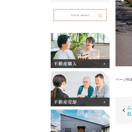
View more
不動産購入
ページ作成日
不動産売却
と
村