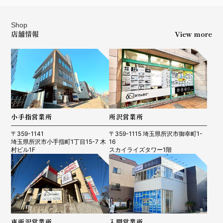
Shop
店舗情報
View more
小手指営業所
所沢営業所
〒359-1141
〒359-1115 埼玉県所沢市御幸町1-
埼玉県所沢市小手指町1丁目15-7 木
16
村ビル1F
スカイライズタワー1階
東所沢営業所
入間営業所