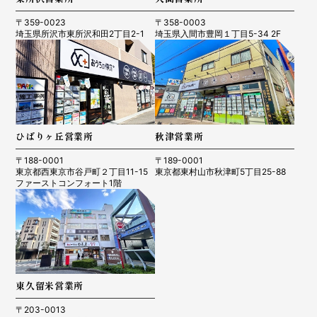
〒359-0023
〒358-0003
埼玉県所沢市東所沢和田2丁目2-1
埼玉県入間市豊岡１丁目5-34 2F
ひばりヶ丘営業所
秋津営業所
〒188-0001
〒189-0001
東京都西東京市谷戸町２丁目11-15
東京都東村山市秋津町5丁目25-88
ファーストコンフォート1階
東久留米営業所
〒203-0013