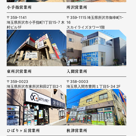
小手指営業所
所沢営業所
〒359-1141
〒359-1115 埼玉県所沢市御幸町1-
埼玉県所沢市小手指町1丁目15-7 木
16
村ビル1F
スカイライズタワー1階
東所沢営業所
入間営業所
〒359-0023
〒358-0003
埼玉県所沢市東所沢和田2丁目2-1
埼玉県入間市豊岡１丁目5-34 2F
ひばりヶ丘営業所
秋津営業所