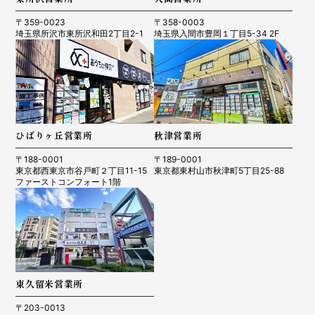
〒359-0023
〒358-0003
埼玉県所沢市東所沢和田2丁目2-1
埼玉県入間市豊岡１丁目5-34 2F
ひばりヶ丘営業所
秋津営業所
〒188-0001
〒189-0001
東京都西東京市谷戸町２丁目11-15
東京都東村山市秋津町5丁目25-88
ファーストコンフォート1階
東久留米営業所
〒203-0013