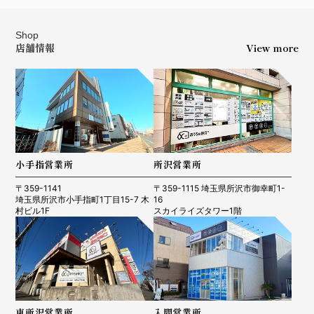
Shop
店舗情報
View more
小手指営業所
所沢営業所
〒359-1141
〒359-1115 埼玉県所沢市御幸町1-
埼玉県所沢市小手指町1丁目15-7 木
16
村ビル1F
スカイライズタワー1階
東所沢営業所
入間営業所