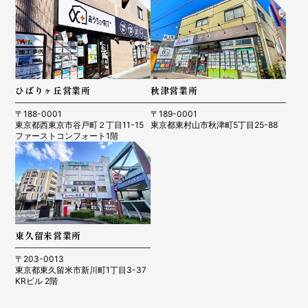
ひばりヶ丘営業所
秋津営業所
〒188-0001
〒189-0001
東京都西東京市谷戸町２丁目11-15
東京都東村山市秋津町5丁目25-88
ファーストコンフォート1階
東久留米営業所
〒203-0013
東京都東久留米市新川町1丁目3-37
KRビル 2階