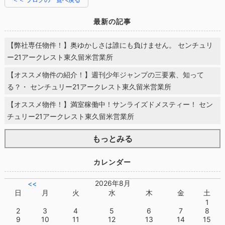
最新の記事
【弊社専任物件！】奥ゆかしさは誰にも負けません。 センチュリ
ー21アークレスト東久留米営業所
【オススメ物件の紹介！】週刊少年ジャンプの三要素、知って
る？・ センチュリー21アークレスト東久留米営業所
【オススメ物件！】満室稼働中！サンライズドメスティー！ セン
チュリー21アークレスト東久留米営業所
もっとみる
カレンダー
2026年8月
<<
日
月
火
水
木
金
土
1
2
3
4
5
6
7
8
9
10
11
12
13
14
15