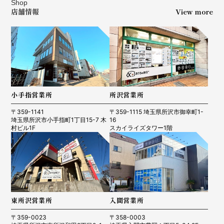
Shop
店舗情報
View more
小手指営業所
所沢営業所
〒359-1141
〒359-1115 埼玉県所沢市御幸町1-
埼玉県所沢市小手指町1丁目15-7 木
16
村ビル1F
スカイライズタワー1階
東所沢営業所
入間営業所
〒359-0023
〒358-0003