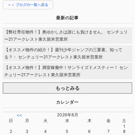
＜＜ ブログの一覧へ戻る
最新の記事
【弊社専任物件！】奥ゆかしさは誰にも負けません。 センチュリ
ー21アークレスト東久留米営業所
【オススメ物件の紹介！】週刊少年ジャンプの三要素、知って
る？・ センチュリー21アークレスト東久留米営業所
【オススメ物件！】満室稼働中！サンライズドメスティー！ セン
チュリー21アークレスト東久留米営業所
もっとみる
カレンダー
2026年8月
<<
日
月
火
水
木
金
土
1
2
3
4
5
6
7
8