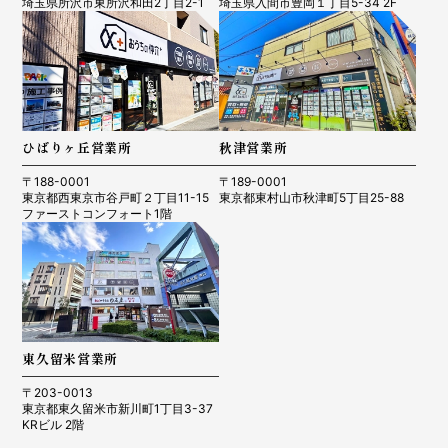
埼玉県所沢市東所沢和田2丁目2-1
埼玉県入間市豊岡１丁目5-34 2F
ひばりヶ丘営業所
秋津営業所
〒188-0001
〒189-0001
東京都西東京市谷戸町２丁目11-15
東京都東村山市秋津町5丁目25-88
ファーストコンフォート1階
東久留米営業所
〒203-0013
東京都東久留米市新川町1丁目3-37
KRビル 2階