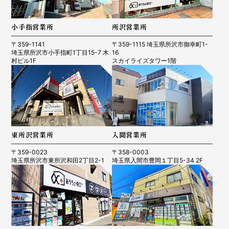
小手指営業所
所沢営業所
〒359-1141
〒359-1115 埼玉県所沢市御幸町1-
埼玉県所沢市小手指町1丁目15-7 木
16
村ビル1F
スカイライズタワー1階
東所沢営業所
入間営業所
〒359-0023
〒358-0003
埼玉県所沢市東所沢和田2丁目2-1
埼玉県入間市豊岡１丁目5-34 2F