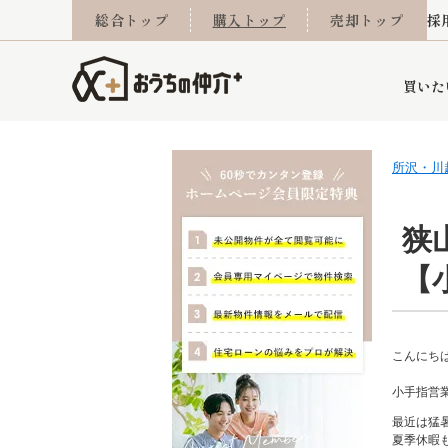
総合トップ
購入トップ
売却トップ
採
買いた
所沢・川
詳細条件から探す
不動産売却専門館
会社概要
不動産Q&A
ご来店予約
おうちLABO
おうちのリフォーム
スタッフ紹介
オンライン相談予約
マンションカタログ
建築事例
学区から探す
売却査定実績
リフォーム事例
採用
狭
【
当社お預かり物件
相続
小手指営業所
住み替え
所沢営業所
グループ会社施工物
離婚
東所沢
不動
こんにち
小手指営
最近は猛
今月の住宅ローン金利
西東京市
おうちLABO
東久留米市
おうちのリフォーム
当社提携金融機
東村山市
夏季休暇