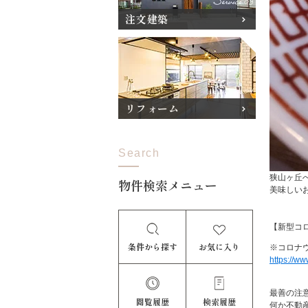
注文建築
リフォーム
Search
狭山ヶ丘
物件検索メニュー
美味しいお
条件から探す
お気に入り
※コロナ
https://ww
最善の注
閲覧履歴
検索履歴
何か不動