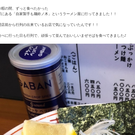
休暇の間、ずっと食べたかった

駅にある「自家製手も麺鈴ノ木」というラーメン屋に行ってきました！！

山市
ふじみ野市
富士見市
志木市
新座市
朝霞市
開店前から行列の出来ているお店で気になっていたんです！！

食べに行った日も行列で、頑張って並んでおいしいまぜそばを食べてきました♪
