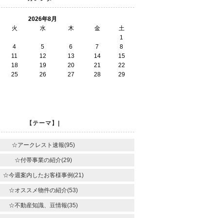
2026年8月
火
水
木
金
土
1
4
5
6
7
8
11
12
13
14
15
18
19
20
21
22
25
26
27
28
29
【テーマ】|
☆アークレスト速報(95)
☆付帯事業の紹介(29)
☆今週案内したお客様事例(21)
☆オススメ物件の紹介(53)
☆不動産知識、豆情報(35)