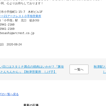
一同、心よりお待ちしております！

リー21アークレスト小手指営業所
「小手指」駅　北口　徒歩3分

941-2160

941-2169

tesashi@arcrest.co.jp
 2020-08-24
い日にはスタミナ満点の焼肉はいかが？『豚珍
秋津駅と
一覧へ
-とんちんかん-』【秋津営業所 しげ子】
し
ログの一覧へ戻る
最新の記事