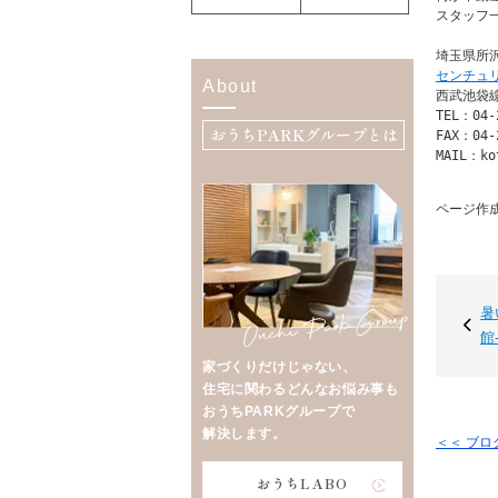
スタッフ
センチュ
About
西武池袋線
TEL：04-2
おうちPARKグループとは
FAX：04-2
MAIL：ko
ページ作成日
暑
館
家づくりだけじゃない、
住宅に関わるどんなお悩み事も
おうちPARKグループで
解決します。
＜＜ ブ
おうちLABO