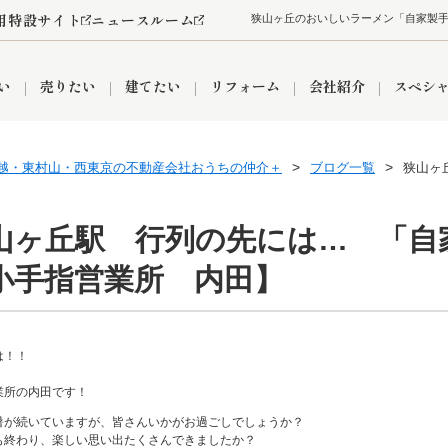
用特設サイト
ニュースルーム
い
売りたい
建てたい
リフォーム
会社紹介
スペシ
越・東村山・西東京の不動産会社おうちの仲介＋
ブログ一覧
狭山ヶ
情報
町名から探す
売却成功実績
売却査定依頼
おうちパークくらぶ
【埼玉】補助金・助成金
お客様の声
お気に入り
よくある質問
なんでもご相談
レンタルスペース
創業の想い
閲覧履歴
売却コラム
プライバシーポリシー
【東京】補助金・助成金
総合不動産の強み
期間限定キャン
検索履歴
査定依頼
山ヶ丘駅 行列の先には… 「自
小手指営業所 内田】
件
営業所
産買取
リノベーション済み物件
空き家
入間営業所
リースバック
ひばりケ丘営業所
秋津営業所
は！！
業所の内田です！
暑が続いていますが、皆さんいかがお過ごしでしょうか？

関
入間市
おうちパークグループの強み
8代疾病保証付き住宅ローン
狭山市
富士見市
団体信用保険
新座市
購入
清瀬
も終わり、楽しい思い出たくさんできましたか？
