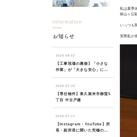
私は夏季
狭山ヶ丘
Information
所沢市
川越市
入間市
飯能市
狭
いっつも
東久留米市
小平市
練馬区
お知らせ
実際私が