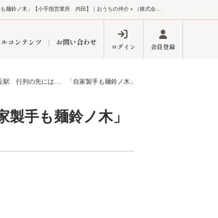
狭山ヶ丘のおいしいラーメン「自家製手も麺鈴ノ木」【小手指営業所 内田】｜おうちの仲介＋（株式会社アークレスト）
ャルコンテンツ
お問い合わせ
ログイン
会員登録
丘駅 行列の先には… 「自家製手も麺鈴ノ木」【小手指営業所 内田】
ペーン
フォーム
インフォメーション
ブログ
家製手も麺鈴ノ木」
東久留米営業所
するメリット
市
練馬区