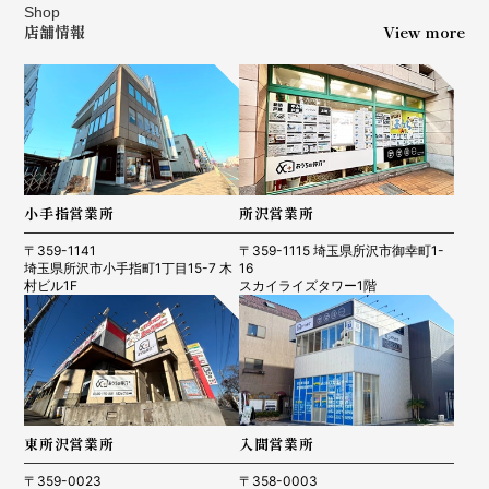
Shop
店舗情報
View more
小手指営業所
所沢営業所
〒359-1141
〒359-1115 埼玉県所沢市御幸町1-
埼玉県所沢市小手指町1丁目15-7 木
16
村ビル1F
スカイライズタワー1階
東所沢営業所
入間営業所
〒359-0023
〒358-0003