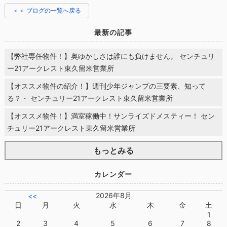
＜＜ ブログの一覧へ戻る
最新の記事
【弊社専任物件！】奥ゆかしさは誰にも負けません。 センチュリ
ー21アークレスト東久留米営業所
【オススメ物件の紹介！】週刊少年ジャンプの三要素、知って
る？・ センチュリー21アークレスト東久留米営業所
【オススメ物件！】満室稼働中！サンライズドメスティー！ セン
チュリー21アークレスト東久留米営業所
もっとみる
カレンダー
2026年8月
<<
日
月
火
水
木
金
土
1
2
3
4
5
6
7
8